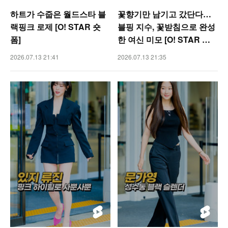
하트가 수줍은 월드스타 블
꽃향기만 남기고 갔단다…
랙핑크 로제 [O! STAR 숏
블핑 지수, 꽃받침으로 완성
폼]
한 여신 미모 [O! STAR 숏
폼]
2026.07.13 21:41
2026.07.13 21:35