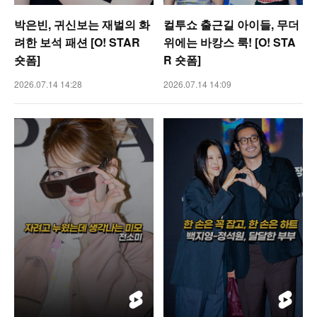
박은빈, 귀신보는 재벌의 화
컬투쇼 출근길 아이들, 무더
려한 보석 패션 [O! STAR
위에는 바캉스 룩! [O! STA
숏폼]
R 숏폼]
2026.07.14 14:28
2026.07.14 14:09