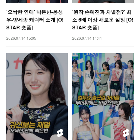
‘오싹한 연애’ 박은빈-옹성
‘원작 손예진과 차별점?’ 최
우-양세종 캐릭터 소개 [O!
소 6배 이상 새로운 설정 [O!
STAR 숏폼]
STAR 숏폼]
2026.07.14 15:05
2026.07.14 14:41