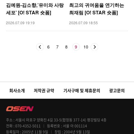
김예원-김소향,’유미와 사랑
최고의 귀여움을 연기하는
세포’ [O! STAR 숏폼]
최재림 [O! STAR 숏폼]
2026.07.09 19:19
2026.07.09 18:55
6
7
8
9
10
회사소개
저작권 규약
기사구매 및 제휴문의
광고문의
주소
서울시 마포구 양화진 4길 33-5(합정동 377-14) 평강빌딩 4층
전화
070-4352-5011
등록번호
서울 아 001114
등록일자
2005년 11월 9일
창립
2004년 9월 13일