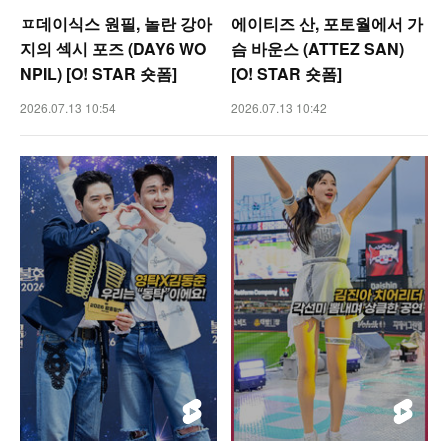
ㅍ데이식스 원필, 놀란 강아
에이티즈 산, 포토월에서 가
지의 섹시 포즈 (DAY6 WO
슴 바운스 (ATTEZ SAN)
NPIL) [O! STAR 숏폼]
[O! STAR 숏폼]
2026.07.13 10:54
2026.07.13 10:42