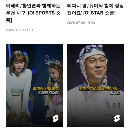
이혜리,'황인엽과 함께하는
티파니 영,’유미와 함께 성장
우천 시구' [O! SPORTS 숏
했어요’ [O! STAR 숏폼]
폼]
2026.07.09 19:38
2026.07.10 14:34