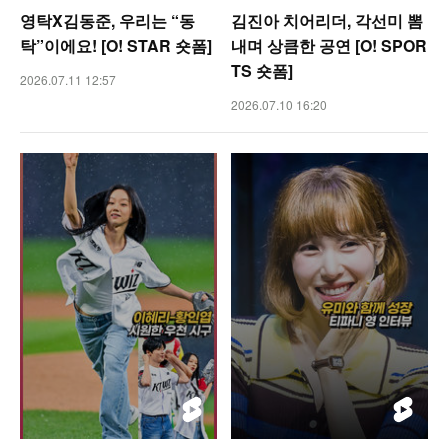
영탁X김동준, 우리는 “동
김진아 치어리더, 각선미 뽐
탁”이에요! [O! STAR 숏폼]
내며 상큼한 공연 [O! SPOR
TS 숏폼]
2026.07.11 12:57
2026.07.10 16:20