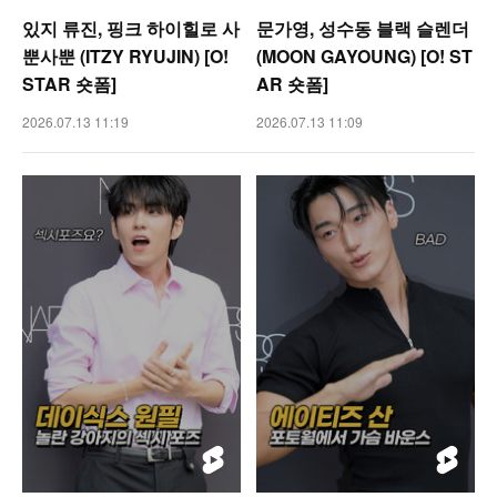
있지 류진, 핑크 하이힐로 사
문가영, 성수동 블랙 슬렌더
뿐사뿐 (ITZY RYUJIN) [O!
(MOON GAYOUNG) [O! ST
STAR 숏폼]
AR 숏폼]
2026.07.13 11:19
2026.07.13 11:09