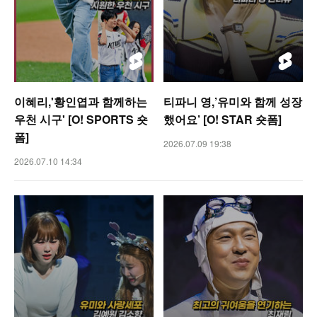
이혜리,'황인엽과 함께하는
티파니 영,’유미와 함께 성장
우천 시구' [O! SPORTS 숏
했어요’ [O! STAR 숏폼]
폼]
2026.07.09 19:38
2026.07.10 14:34