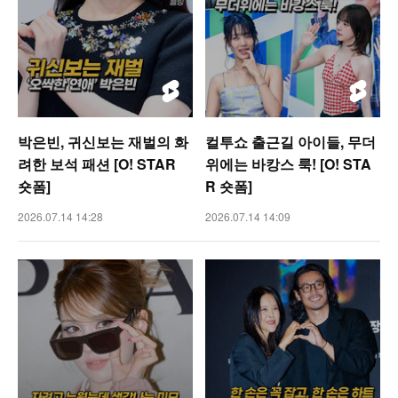
박은빈, 귀신보는 재벌의 화
컬투쇼 출근길 아이들, 무더
려한 보석 패션 [O! STAR
위에는 바캉스 룩! [O! STA
숏폼]
R 숏폼]
2026.07.14 14:28
2026.07.14 14:09