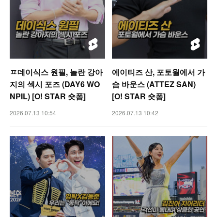
ㅍ데이식스 원필, 놀란 강아
에이티즈 산, 포토월에서 가
지의 섹시 포즈 (DAY6 WO
슴 바운스 (ATTEZ SAN)
NPIL) [O! STAR 숏폼]
[O! STAR 숏폼]
2026.07.13 10:54
2026.07.13 10:42