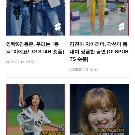
영탁X김동준, 우리는 “동
김진아 치어리더, 각선미 뽐
탁”이에요! [O! STAR 숏폼]
내며 상큼한 공연 [O! SPOR
TS 숏폼]
2026.07.11 12:57
2026.07.10 16:20