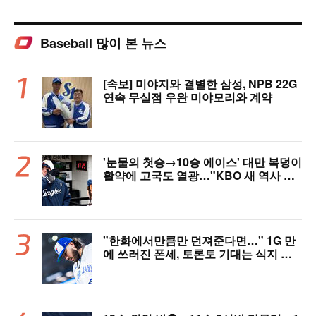
Baseball 많이 본 뉴스
[속보] 미야지와 결별한 삼성, NPB 22G
연속 무실점 우완 미야모리와 계약
'눈물의 첫승→10승 에이스' 대만 복덩이
활약에 고국도 열광…"KBO 새 역사 썼
다"
"한화에서만큼만 던져준다면…" 1G 만
에 쓰러진 폰세, 토론토 기대는 식지 않
았다