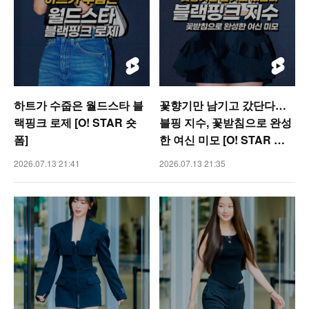
하트가 수줍은 월드스타 블
꽃향기만 남기고 갔단다…
랙핑크 로제 [O! STAR 숏
블핑 지수, 꽃받침으로 완성
폼]
한 여신 미모 [O! STAR 숏
폼]
2026.07.13 21:41
2026.07.13 21:35