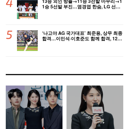
13승 외인 방출→11승 3선발 마무리→1
1승 5선발 부진…염경엽 한숨, LG 선발
야구 살아날까
‘나고야 AG 국가대표’ 최준용, 상무 최종
합격…이민석·이호준도 함께 합격, 12월
7일 입대