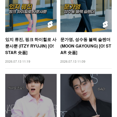
있지 류진, 핑크 하이힐로 사
문가영, 성수동 블랙 슬렌더
뿐사뿐 (ITZY RYUJIN) [O!
(MOON GAYOUNG) [O! ST
STAR 숏폼]
AR 숏폼]
2026.07.13 11:19
2026.07.13 11:09