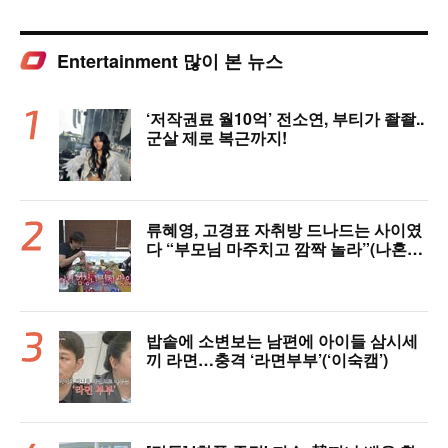
Entertainment 많이 본 뉴스
‘저작권료 월10억’ 전소연, 부티가 좔좔..
군살 제로 복근까지!
류혜영, 고경표 자취방 드나드는 사이였
다 “부모님 마주치고 깜짝 놀라”(나혼자
산다)
밥솥에 소변보는 남편에 아이들 삼시세
끼 라면…충격 ‘라면부부’(‘이숙캠’)