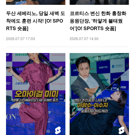
두산 세베리노, 당일 새벽 도
코르티스 변신 한화 홍창화
착에도 훈련 시작! [O! SPO
응원단장, ‘하얗게 불태웠
RTS 숏폼]
어’[O! SPORTS 숏폼]
2026.07.07 17:03
2026.07.07 14:30