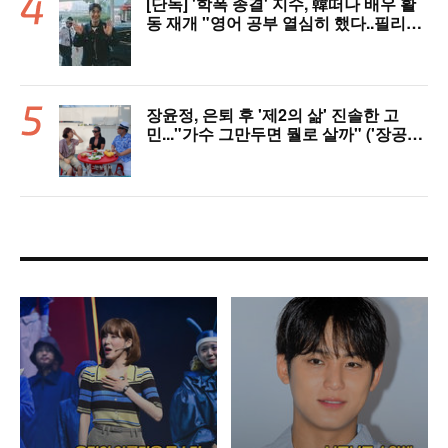
[단독] '학폭 종결' 지수, 韓떠나 배우 활
동 재개 "영어 공부 열심히 했다..필리핀
서 많이 배워"(인터뷰)
장윤정, 은퇴 후 '제2의 삶' 진솔한 고
민..."가수 그만두면 뭘로 살까" ('장공장
장윤정')