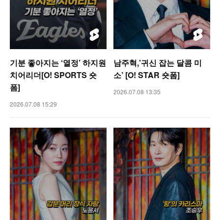
기분 좋아지는 ‘열정’ 하지원
남주혁,’귀신 잡는 달콤 미
치어리더[O! SPORTS 숏
소’ [O! STAR 숏폼]
폼]
2026.07.08 13:35
2026.07.08 15:29