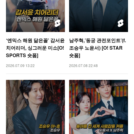
‘엔믹스 해원 닮은꼴’ 감서윤
남주혁,’동궁 관전포인트’(f.
치어리더, 싱그러운 미소[O!
조승우 노윤서) [O! STAR
SPORTS 숏폼]
숏폼]
2026.07.09 13:22
2026.07.08 22:48