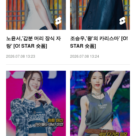
노윤서,’갑분 머리 장식 자
조승우,’왕’의 카리스마’ [O!
랑’ [O! STAR 숏폼]
STAR 숏폼]
2026.07.08 13:23
2026.07.08 13:24