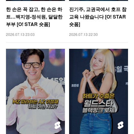
한 손은 꼭 잡고, 한 손은 하
진기주, 교권국에서 호프 참
트…백지영-정석원, 달달한
교육 나왔습니다 [O! STAR
부부 [O! STAR 숏폼]
숏폼]
2026.07.13 23:03
2026.07.13 22:30