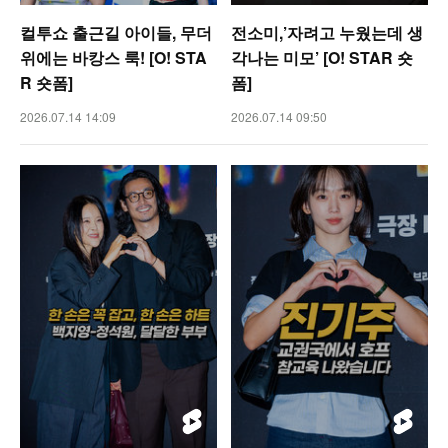
컬투쇼 출근길 아이들, 무더
전소미,’자려고 누웠는데 생
위에는 바캉스 룩! [O! STA
각나는 미모’ [O! STAR 숏
R 숏폼]
폼]
2026.07.14 14:09
2026.07.14 09:50