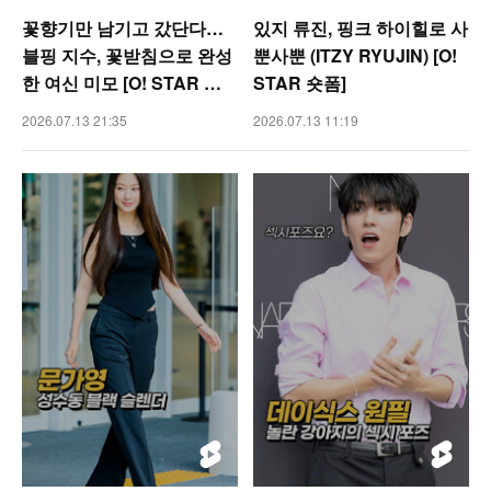
꽃향기만 남기고 갔단다…
있지 류진, 핑크 하이힐로 사
블핑 지수, 꽃받침으로 완성
뿐사뿐 (ITZY RYUJIN) [O!
한 여신 미모 [O! STAR 숏
STAR 숏폼]
폼]
2026.07.13 21:35
2026.07.13 11:19