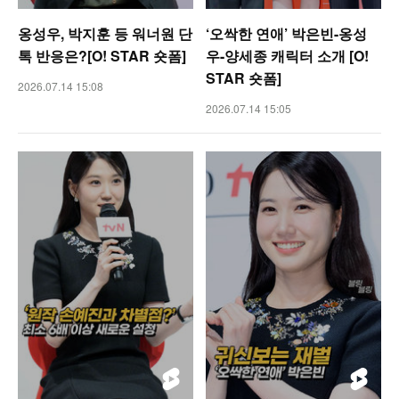
옹성우, 박지훈 등 워너원 단
‘오싹한 연애’ 박은빈-옹성
톡 반응은?[O! STAR 숏폼]
우-양세종 캐릭터 소개 [O!
STAR 숏폼]
2026.07.14 15:08
2026.07.14 15:05