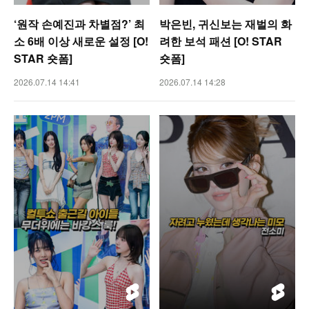
‘원작 손예진과 차별점?’ 최
박은빈, 귀신보는 재벌의 화
소 6배 이상 새로운 설정 [O!
려한 보석 패션 [O! STAR
STAR 숏폼]
숏폼]
2026.07.14 14:41
2026.07.14 14:28