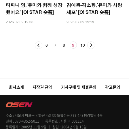
티파니 영,’유미와 함께 성장
김예원-김소향,’유미와 사랑
했어요’ [O! STAR 숏폼]
세포’ [O! STAR 숏폼]
2026.07.09 19:38
2026.07.09 19:19
6
7
8
9
10
회사소개
저작권 규약
기사구매 및 제휴문의
광고문의
주소
서울시 마포구 양화진 4길 33-5(합정동 377-14) 평강빌딩 4층
전화
070-4352-5011
등록번호
서울 아 001114
등록일자
2005년 11월 9일
창립
2004년 9월 13일