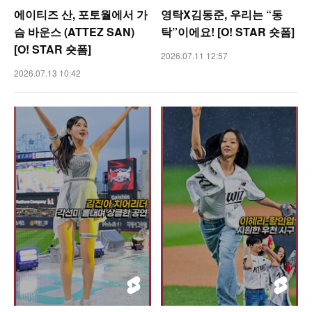
에이티즈 산, 포토월에서 가
영탁X김동준, 우리는 “동
슴 바운스 (ATTEZ SAN)
탁”이에요! [O! STAR 숏폼]
[O! STAR 숏폼]
2026.07.11 12:57
2026.07.13 10:42