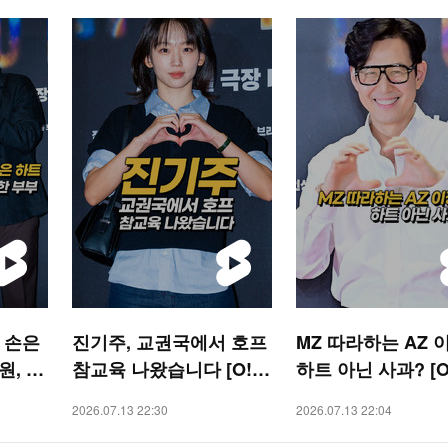
한 손은
진기주, 교권국에서 호프
MZ 따라하는 AZ 
, 달
참교육 나왔습니다 [O! S
하트 아닌 사과? [O
TAR 숏폼]
R 숏폼]
2026.07.13 22:30
2026.07.13 22:04