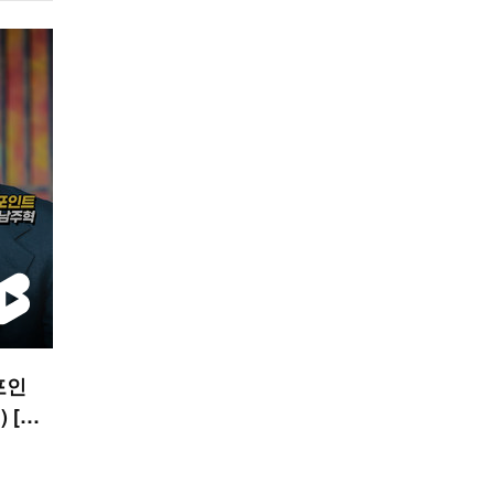
포인
 [O!