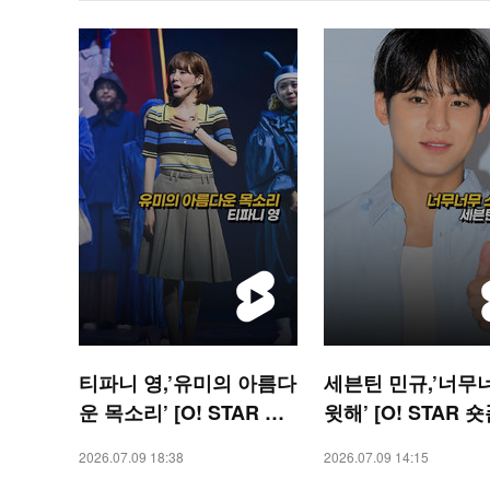
티파니 영,’유미의 아름다
세븐틴 민규,’너무
운 목소리’ [O! STAR 숏
윗해’ [O! STAR 숏
폼]
2026.07.09 18:38
2026.07.09 14:15