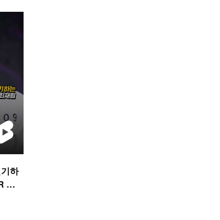
연기하
R 숏