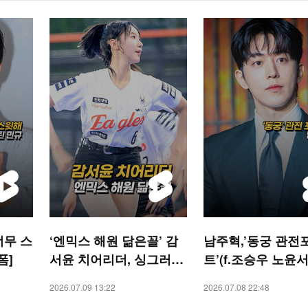
너무 스
‘엔믹스 해원 닮은꼴’ 감
남주혁,’동궁 관전
폼]
서윤 치어리더, 싱그러운
트’(f.조승우 노윤서)
미소[O! SPORTS 숏폼]
STAR 숏폼]
2026.07.09 13:22
2026.07.08 22:48