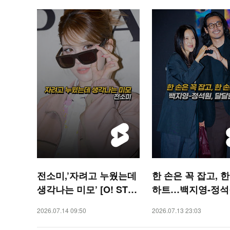
전소미,’자려고 누웠는데
한 손은 꼭 잡고, 
생각나는 미모’ [O! STA
하트…백지영-정석원
R 숏폼]
달한 부부 [O! STAR 숏
2026.07.14 09:50
2026.07.13 23:03
폼]