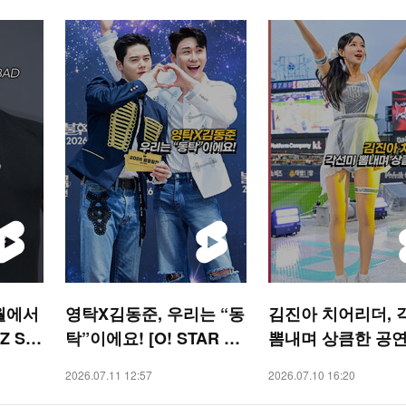
월에서
영탁X김동준, 우리는 “동
김진아 치어리더, 
Z SA
탁”이에요! [O! STAR 숏
뽐내며 상큼한 공연 
폼]
SPORTS 숏폼]
2026.07.11 12:57
2026.07.10 16:20