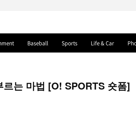
inment
Baseball
Sports
Life & Car
Ph
는 마법 [O! SPORTS 숏폼]