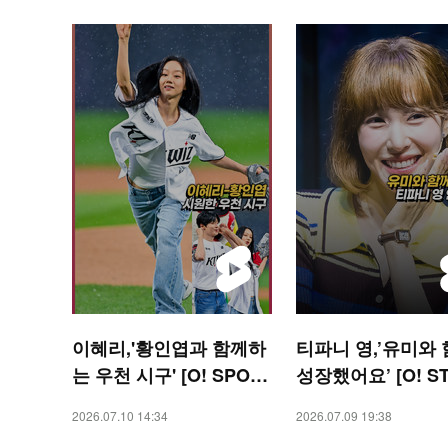
이혜리,'황인엽과 함께하
티파니 영,’유미와
는 우천 시구' [O! SPOR
성장했어요’ [O! S
TS 숏폼]
숏폼]
2026.07.10 14:34
2026.07.09 19:38