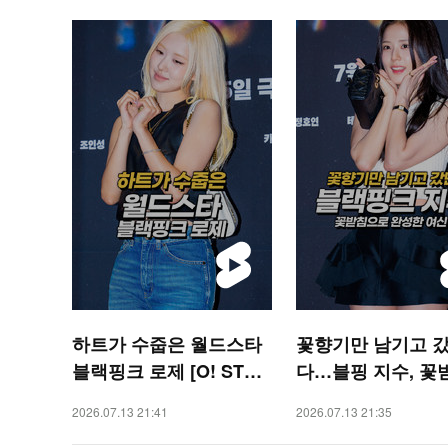
하트가 수줍은 월드스타
꽃향기만 남기고 
블랙핑크 로제 [O! STAR
다…블핑 지수, 꽃
숏폼]
로 완성한 여신 미모 
2026.07.13 21:41
2026.07.13 21:35
STAR 숏폼]