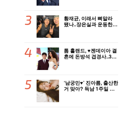
황재균, 이래서 뼈말라
됐나..장은실과 운동한
이유 있었네 '목숨 걸고
추격'(술래게임)
톰 홀랜드, ♥︎젠데이아 결
혼에 돈방석 겹경사..350
억원 번다 [Oh!llywood]
‘남궁민♥’ 진아름, 출산한
거 맞아? 득남 1주일 만
에 근황 공개 ‘여전한 미
모’