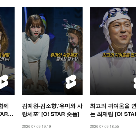
 함께
김예원-김소향,’유미와 사
최고의 귀여움을 
TAR
랑세포’ [O! STAR 숏폼]
는 최재림 [O! STA
폼]
2026.07.09 19:19
2026.07.09 18:55