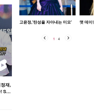
고윤정,'탄성을 자아내는 미모'
맷 데이먼 딸, 인
1
/
4
이정재,
! STA