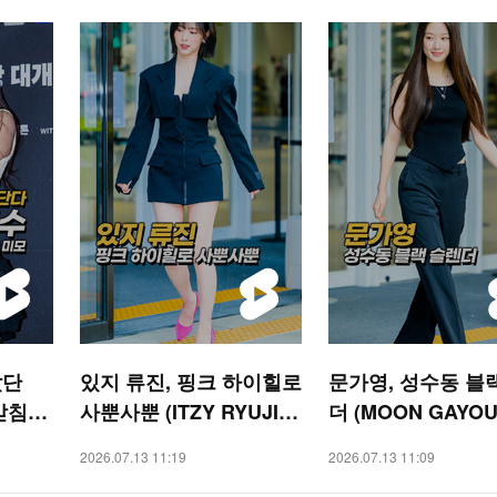
갔단
있지 류진, 핑크 하이힐로
문가영, 성수동 블
받침으
사뿐사뿐 (ITZY RYUJIN)
더 (MOON GAYOU
[O!
[O! STAR 숏폼]
[O! STAR 숏폼]
2026.07.13 11:19
2026.07.13 11:09