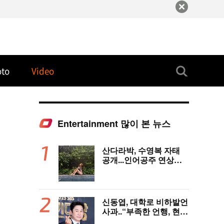
oto
Video
Entertainment 많이 본 뉴스
산다라박, 수영복 자태
공개...인어공주 연상케
하는 비키니+갈색머리
신동엽, 대학로 비하발언
사과..“부족한 언행, 현장
노고 배려 못했다” [전문]