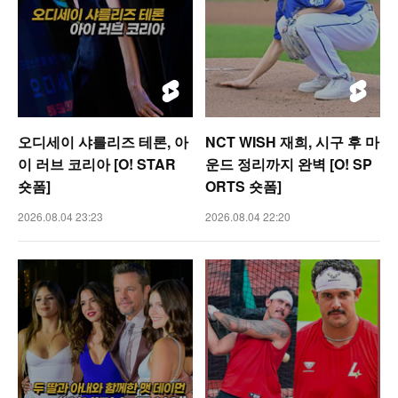
오디세이 샤를리즈 테론, 아
NCT WISH 재희, 시구 후 마
이 러브 코리아 [O! STAR
운드 정리까지 완벽 [O! SP
숏폼]
ORTS 숏폼]
2026.08.04 23:23
2026.08.04 22:20