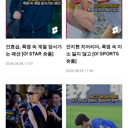
안효섭, 폭염 속 계절 앞서가
안지현 치어리더, 폭염 속 미
는 패션 [O! STAR 숏폼]
소 잃지 않고 [O! SPORTS
숏폼]
2026.08.06 17:01
2026.08.05 17:49