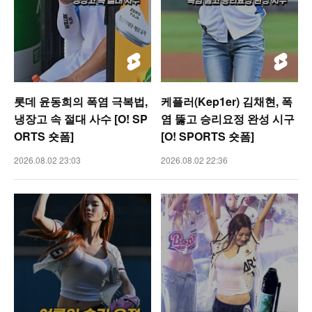
롯데 윤동희의 폭염 극복법,
케플러(Kep1er) 김채현, 폭
냉장고 속 절대 사수 [O! SP
염 뚫고 승리요정 완성 시구
ORTS 숏폼]
[O! SPORTS 숏폼]
2026.08.02 23:03
2026.08.02 22:36