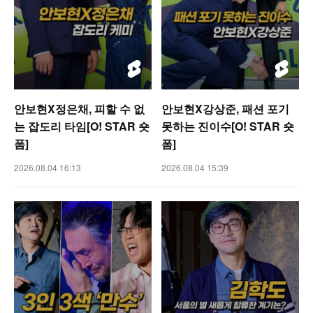
안보현X정은채, 피할 수 없
안보현X강상준, 패션 포기
는 잡도리 타임[O! STAR 숏
못하는 진이수[O! STAR 숏
폼]
폼]
2026.08.04 16:13
2026.08.04 15:39