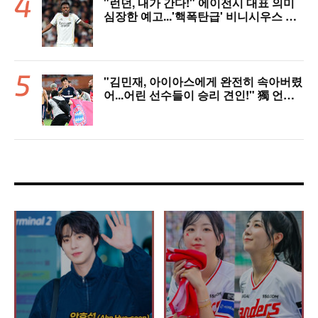
"런던, 내가 간다!" 에이전시 대표 의미
심장한 예고...'핵폭탄급' 비니시우스 아
스날행 불붙었다
"김민재, 아이아스에게 완전히 속아버렸
어...어린 선수들이 승리 견인!" 獨 언론,
냉정한 평가