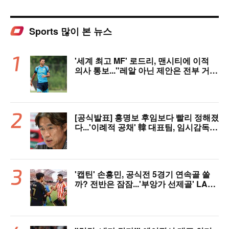
Sports 많이 본 뉴스
'세계 최고 MF' 로드리, 맨시티에 이적
의사 통보..."레알 아닌 제안은 전부 거
절" 구두 합의설까지
[공식발표] 홍명보 후임보다 빨리 정해졌
다...'이례적 공채' 韓 대표팀, 임시감독
데뷔 무대 확정! 9월 A매치 에콰도르·우
루과이와 2연전
'캡틴' 손흥민, 공식전 5경기 연속골 쏠
까? 전반은 잠잠...'부앙가 선제골' LAF
C, 과달라하라와 1-1 전반 종료