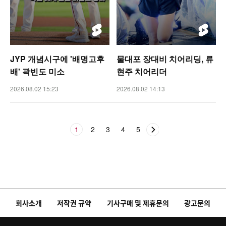
JYP 개념시구에 '배명고후
물대포 장대비 치어리딩, 류
배' 곽빈도 미소
현주 치어리더
2026.08.02 15:23
2026.08.02 14:13
1
2
3
4
5
회사소개
저작권 규약
기사구매 및 제휴문의
광고문의