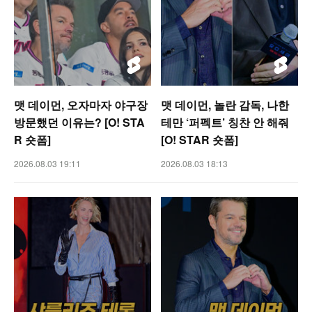
맷 데이먼, 오자마자 야구장
맷 데이먼, 놀란 감독, 나한
방문했던 이유는? [O! STA
테만 ‘퍼펙트’ 칭찬 안 해줘
R 숏폼]
[O! STAR 숏폼]
2026.08.03 19:11
2026.08.03 18:13