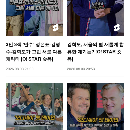
3인 3색 ‘만수’ 정은표-김명
김학도, 서울의 별 새롭게 합
수-김학도가 그린 서로 다른
류한 계기는? [O! STAR 숏
캐릭터 [O! STAR 숏폼]
폼]
2026.08.03 21:30
2026.08.03 20:53