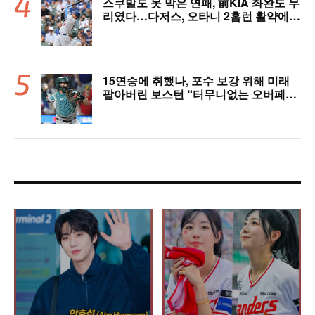
스쿠발도 못 막은 연패, 前KIA 좌완도 무
리였다…다저스, 오타니 2홈런 활약에도
충격의 6연패 수렁 [LAD 리뷰]
15연승에 취했나, 포수 보강 위해 미래
팔아버린 보스턴 “터무니없는 오버페
이” 혹평