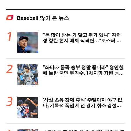
Baseball 많이 본 뉴스
"돈 많이 받는 거 말고 뭐가 있나" 김하
성 향한 현지 매체 직격탄…"로스터 한
자리 낭비" 날선 비판
"좌타자 몸쪽 승부 정말 좋더라" 왕옌청
에 놀란 국민 유격수, 1차지명 좌완 성장
세에 대만족 "구위 좋아지고 안정감 생
겼다" [오!쎈 대구]
'사상 초유 강제 휴식' 주말까지 야구 없
다, 기록적 폭염에 전 경기 취소 결정…1
1일부터 오후 7시 개시 [공식발표]