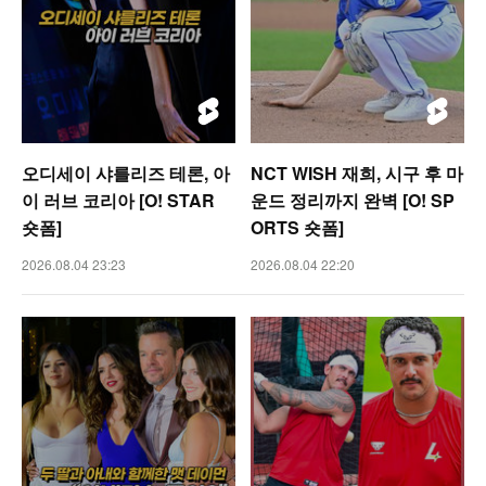
오디세이 샤를리즈 테론, 아
NCT WISH 재희, 시구 후 마
이 러브 코리아 [O! STAR
운드 정리까지 완벽 [O! SP
숏폼]
ORTS 숏폼]
2026.08.04 23:23
2026.08.04 22:20