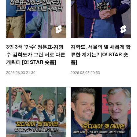
3인 3색 ‘만수’ 정은표-김명
김학도, 서울의 별 새롭게 합
수-김학도가 그린 서로 다른
류한 계기는? [O! STAR 숏
캐릭터 [O! STAR 숏폼]
폼]
2026.08.03 21:30
2026.08.03 20:53