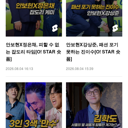
안보현X정은채, 피할 수 없
안보현X강상준, 패션 포기
는 잡도리 타임[O! STAR 숏
못하는 진이수[O! STAR 숏
폼]
폼]
2026.08.04 16:13
2026.08.04 15:39