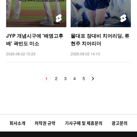
JYP 개념시구에 '배명고후
물대포 장대비 치어리딩, 류
배' 곽빈도 미소
현주 치어리더
2026.08.02 15:23
2026.08.02 14:13
1
2
3
4
5
회사소개
저작권 규약
기사구매 및 제휴문의
광고문의