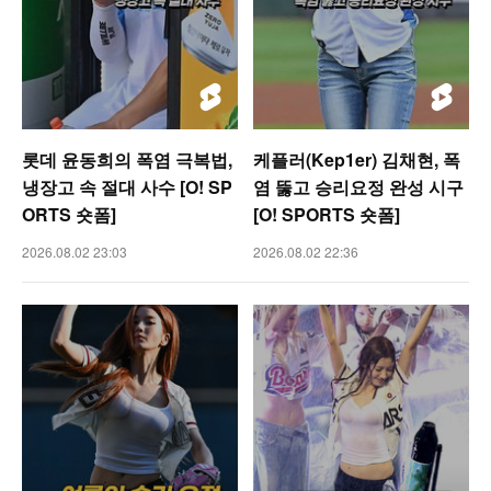
롯데 윤동희의 폭염 극복법,
케플러(Kep1er) 김채현, 폭
냉장고 속 절대 사수 [O! SP
염 뚫고 승리요정 완성 시구
ORTS 숏폼]
[O! SPORTS 숏폼]
2026.08.02 23:03
2026.08.02 22:36