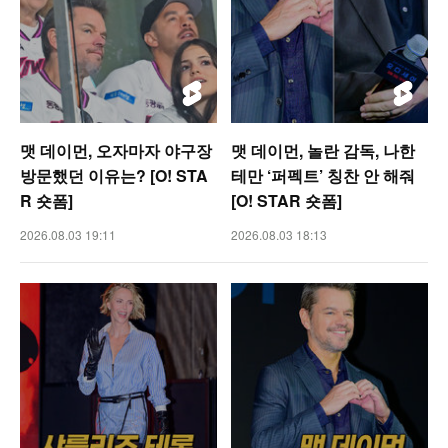
맷 데이먼, 오자마자 야구장
맷 데이먼, 놀란 감독, 나한
방문했던 이유는? [O! STA
테만 ‘퍼펙트’ 칭찬 안 해줘
R 숏폼]
[O! STAR 숏폼]
2026.08.03 19:11
2026.08.03 18:13