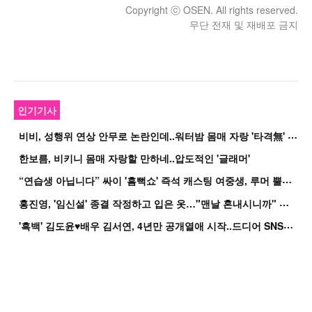
Copyright ⓒ OSEN. All rights reserved.
무단 전재 및 재배포 금지
인기기사
비
비, 성행위 연상 안무로 논란인데..워터밤 몸매 자랑 '타격無' 근황
한보름, 비키니 몸매 자랑할 만하네..압도적인 '글래머'
“
연습생 아닙니다” 싸이 '흠뻑쇼' 즉석 캐스팅 여중생, 루머 뿔났다[Oh!쎈 이...
홍
진영, '임신설' 종결 작정하고 입은 옷…"맨날 혼내시니까" 억울
'
흑백' 김도윤♥배우 김서연, 4년만 공개열애 시작..드디어 SNS에 노출 [핫피...