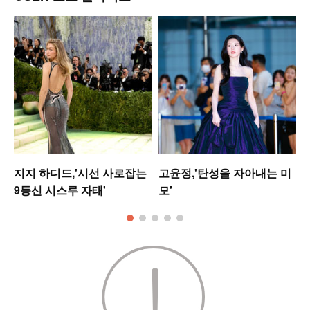
업
지지 하디드,'시선 사로잡는
고윤정,'탄성을 자아내는 미
9등신 시스루 자태'
모'