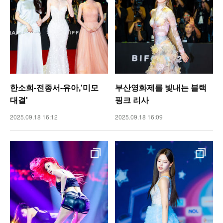
한소희-전종서-유아,'미모
부산영화제를 빛내는 블랙
대결'
핑크 리사
2025.09.18 16:12
2025.09.18 16:09