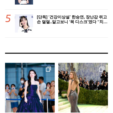
[단독] ‘건강이상설’ 한승연, 장난감 쥐고
손 덜덜..알고보니 ‘목 디스크’였다 “치료
중”