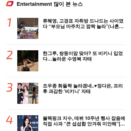
Entertainment 많이 본 뉴스
류혜영, 고경표 자취방 드나드는 사이였
다 “부모님 마주치고 깜짝 놀라”(나혼자
산다)
한그루, 쌍둥이맘 맞아? 또 비키니 입었
다…놀라운 수영복 자태
조우종 화들짝 놀라겠네..♥정다은, 프리
후 과감한 '비키니' 자태
블랙핑크 지수, 데뷔 10주년 행사 잡음에
직접 사과 “큰 섭섭함 안겨줘 미안해”[핫
피플]