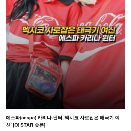
에스파(aespa) 카리나-윈터,’멕시코 사로잡은 태극기 여
신’ [O! STAR 숏폼]