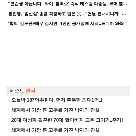
“
연습생 아닙니다” 싸이 '흠뻑쇼' 즉석 캐스팅 여중생, 루머 뿔났다[Oh!쎈 이...
홍
진영, '임신설' 종결 작정하고 입은 옷…"맨날 혼내시니까" 억울
'
흑백' 김도윤♥배우 김서연, 4년만 공개열애 시작..드디어 SNS에 노출 [핫피...