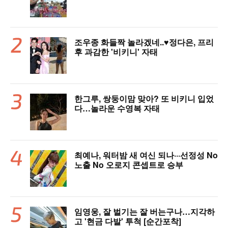
산다)
조우종 화들짝 놀라겠네..♥정다은, 프리
후 과감한 '비키니' 자태
한그루, 쌍둥이맘 맞아? 또 비키니 입었
다…놀라운 수영복 자태
최예나, 워터밤 새 여신 되나···선정성 No
노출 No 오로지 콘셉트로 승부
임영웅, 잘 벌기는 잘 버는구나…지각하
고 '현금 다발' 투척 [순간포착]