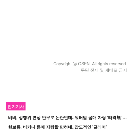
Copyright ⓒ OSEN. All rights reserved.
무단 전재 및 재배포 금지
인기기사
비
비, 성행위 연상 안무로 논란인데..워터밤 몸매 자랑 '타격無' 근황
한보름, 비키니 몸매 자랑할 만하네..압도적인 '글래머'