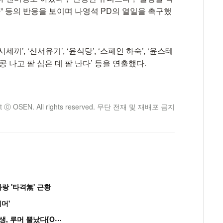
다” 등의 반응을 보이며 나영석 PD의 열일을 촉구했
시세끼’, ‘신서유기’, ‘윤식당’, ‘스페인 하숙’, ‘윤스테
데 콩 나고 팥 심은 데 팥 난다’ 등을 연출했다.
ht ⓒ OSEN. All rights reserved. 무단 전재 및 재배포 금지
랑 '타격無' 근황
머'
“
연습생 아닙니다” 싸이 '흠뻑쇼' 즉석 캐스팅 여중생, 루머 뿔났다[Oh!쎈 이...