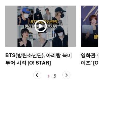
BTS(방탄소년단), 아리랑 북미
영화관 함성으로 가득 채운 
투어 시작 [O! STAR]
이즈’ [O! STAR]
1
/
5