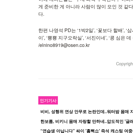
게 준비한 게 아니라 사람이 많이 모인 것 같
다.
한편 나영석 PD는 ‘1박2일’, ‘꽃보다 할배’, ‘삼
이’, ‘뿅뿅 지구오락실’, ‘서진이네’, ‘콩 심은 
/elnino8919@osen.co.kr
Copyrig
인기기사
비비, 성행위 연상 안무로 논란인데..워터밤 몸매 자
한보름, 비키니 몸매 자랑할 만하네..압도적인 '글래