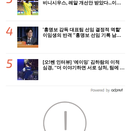
비니시우스, 레알 개선안 받았다...이제
선택은 선수 몫
'홍명보 감독 대표팀 선임 결정적 역할'
이임생의 반격 "홍명보 선임 기록 남아
있다"…문체부와 법정 공방 나선다
[오!쎈 인터뷰] ‘에이밍’ 김하람의 이적
심경, “더 이야기하면 서로 상처, 팀에 피
해 주기 싫어”