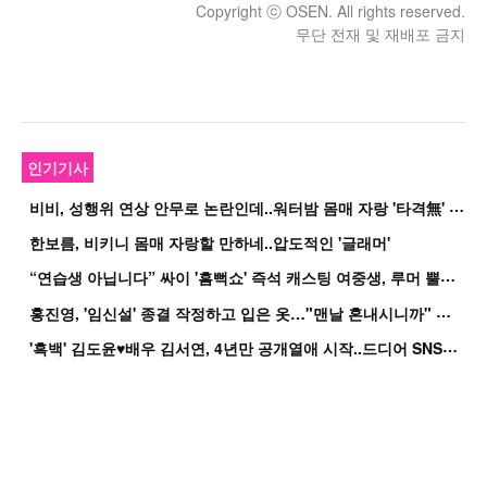
Copyright ⓒ OSEN. All rights reserved.
무단 전재 및 재배포 금지
인기기사
비
비, 성행위 연상 안무로 논란인데..워터밤 몸매 자랑 '타격無' 근황
한보름, 비키니 몸매 자랑할 만하네..압도적인 '글래머'
“
연습생 아닙니다” 싸이 '흠뻑쇼' 즉석 캐스팅 여중생, 루머 뿔났다[Oh!쎈 이...
홍
진영, '임신설' 종결 작정하고 입은 옷…"맨날 혼내시니까" 억울
'
흑백' 김도윤♥배우 김서연, 4년만 공개열애 시작..드디어 SNS에 노출 [핫피...