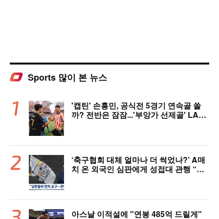
Sports 많이 본 뉴스
'캡틴' 손흥민, 공식전 5경기 연속골 쏠
까? 전반은 잠잠...'부앙가 선제골' LAF
C, 과달라하라와 1-1 전반 종료
‘축구협회 대체 얼마나 더 썩었나?’ A매
치 온 외국인 심판에게 성접대 관행 “그
래야 잘 불어주지 않겠나?”
아스날 이적설에 "연봉 485억 드릴게"