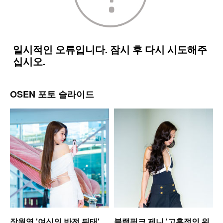
OSEN 포토 슬라이드
미
장원영,'여신의 반전 뒤태'
블랙핑크 제니,'고혹적인 워