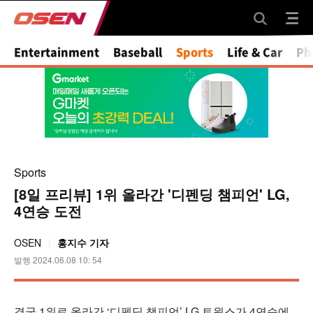
Mute
Entertainment
Baseball
Sports
Life & Car
Ph
Sports
[8일 프리뷰] 1위 올라간 '디펜딩 챔피언' LG,
4연승 도전
OSEN
홍지수 기자
발행 2024.06.08 10: 54
결국 1위로 올라간 ‘디펜딩 챔피언’ LG 트윈스가 4연승에