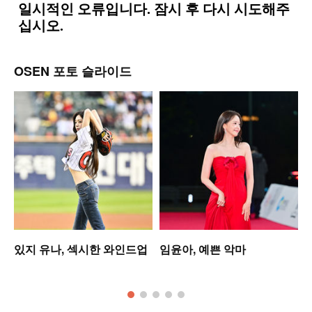
OSEN 포토 슬라이드
있지 유나, 섹시한 와인드업
임윤아, 예쁜 악마
모