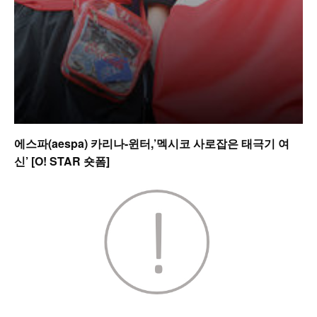
에스파(aespa) 카리나-윈터,’멕시코 사로잡은 태극기 여
신’ [O! STAR 숏폼]