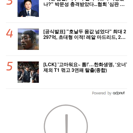
나?" 박문성 충격받았다...협회 '심판 성
접대' 논란에 분노 "국제적 망신, 국제 문
제 될 수도"
[공식발표] "호날두 몸값 넘었다" 최대 2
297억, 초대형 이적! 레알 마드리드, 21
살 디오망데 품었다..."구단 역사상 가장
비싼 영입"
[LCK] '고마워요~ 톰!'…한화생명, ‘오너’
제외 T1 꺾고 3연패 탈출(종합)