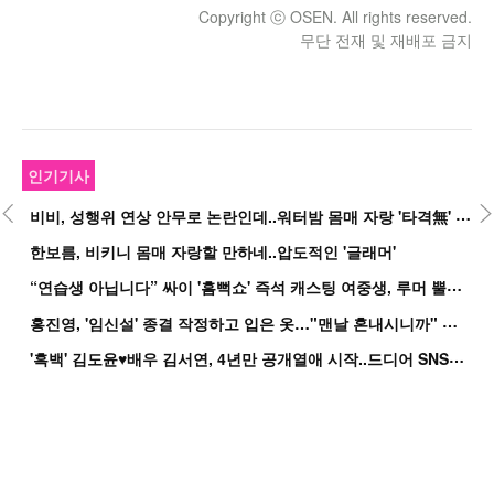
Copyright ⓒ OSEN. All rights reserved.
무단 전재 및 재배포 금지
인기기사
비
비, 성행위 연상 안무로 논란인데..워터밤 몸매 자랑 '타격無' 근황
한보름, 비키니 몸매 자랑할 만하네..압도적인 '글래머'
“
연습생 아닙니다” 싸이 '흠뻑쇼' 즉석 캐스팅 여중생, 루머 뿔났다[Oh!쎈 이...
홍
진영, '임신설' 종결 작정하고 입은 옷…"맨날 혼내시니까" 억울
'
흑백' 김도윤♥배우 김서연, 4년만 공개열애 시작..드디어 SNS에 노출 [핫피...