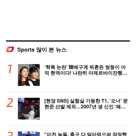
Sports 많이 본 뉴스
‘학폭 논란’ 韓배구계 뒤흔든 쌍둥이 아
직 현역이다! 나란히 아제르바이잔행→5
년 만에 한솥밥 확정
[현장 SNS] 실험실 가동한 T1, ‘오너’ 문
현준 선발 제외…2007년 생 신인 ‘페인
터’ 출전
"미친 놈들, 축구 다 말아먹으려 작정했