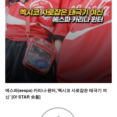
에스파(aespa) 카리나-윈터,’멕시코 사로잡은 태극기 여
신’ [O! STAR 숏폼]