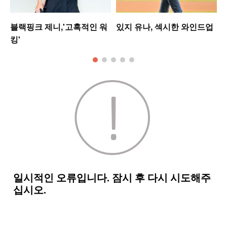
블랙핑크 제니,'고혹적인 워
있지 유나, 섹시한 와인드업
킹'