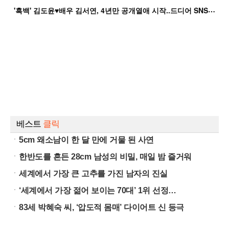
'
흑백' 김도윤♥배우 김서연, 4년만 공개열애 시작..드디어 SNS에 노출 [핫피...