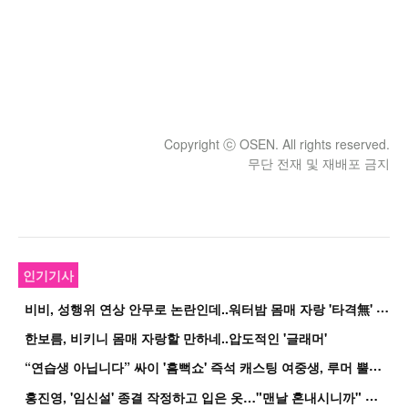
Copyright ⓒ OSEN. All rights reserved.
무단 전재 및 재배포 금지
인기기사
비
비, 성행위 연상 안무로 논란인데..워터밤 몸매 자랑 '타격無' 근황
한보름, 비키니 몸매 자랑할 만하네..압도적인 '글래머'
“
연습생 아닙니다” 싸이 '흠뻑쇼' 즉석 캐스팅 여중생, 루머 뿔났다[Oh!쎈 이...
홍
진영, '임신설' 종결 작정하고 입은 옷…"맨날 혼내시니까" 억울