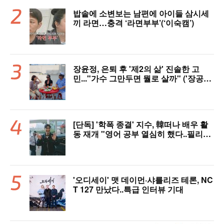
밥솥에 소변보는 남편에 아이들 삼시세
끼 라면…충격 ‘라면부부’(‘이숙캠’)
장윤정, 은퇴 후 '제2의 삶' 진솔한 고
민..."가수 그만두면 뭘로 살까" ('장공장
장윤정')
[단독] '학폭 종결' 지수, 韓떠나 배우 활
동 재개 "영어 공부 열심히 했다..필리핀
서 많이 배워"(인터뷰)
'오디세이' 맷 데이먼·샤를리즈 테론, NC
T 127 만났다..특급 인터뷰 기대