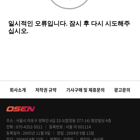
회사소개
저작권 규약
기사구매 및 제휴문의
광고문의
주소
서울시 마포구 양화진 4길 33-5(합정동 377-14) 평강빌딩 4층
전화
070-4352-5011
등록번호
서울 아 001114
등록일자
2005년 11월 9일
창립
2004년 9월 13일
창간
2004년 9월 23일
발행인
김영민
편집인
손남원