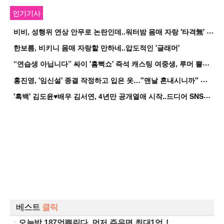
인기기사
비
비, 성행위 연상 안무로 논란인데..워터밤 몸매 자랑 '타격無' 근황
한보름, 비키니 몸매 자랑할 만하네..압도적인 '글래머'
“
연습생 아닙니다” 싸이 '흠뻑쇼' 즉석 캐스팅 여중생, 루머 뿔났다[Oh!쎈 이...
홍
진영, '임신설' 종결 작정하고 입은 옷…"맨날 혼내시니까" 억울
'
흑백' 김도윤♥배우 김서연, 4년만 공개열애 시작..드디어 SNS에 노출 [핫피...