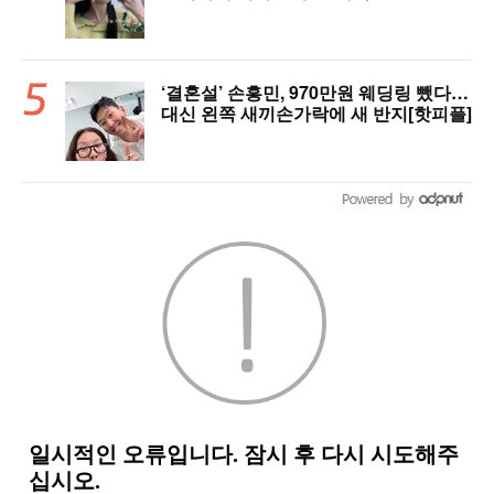
‘결혼설’ 손흥민, 970만원 웨딩링 뺐다…
대신 왼쪽 새끼손가락에 새 반지[핫피플]