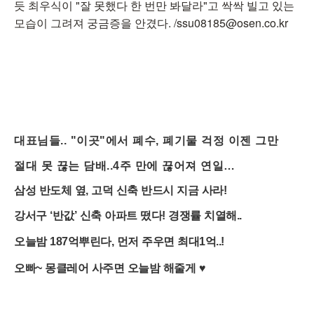
듯 최우식이 "잘 못했다 한 번만 봐달라"고 싹싹 빌고 있는
모습이 그려져 궁금증을 안겼다. /ssu08185@osen.co.kr