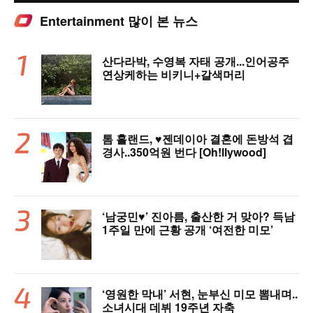
Entertainment 많이 본 뉴스
산다라박, 수영복 자태 공개...인어공주
연상케하는 비키니+갈색머리
톰 홀랜드, ♥︎젠데이아 결혼에 돈방석 겹
경사..350억원 번다 [Oh!llywood]
‘남궁민♥’ 진아름, 출산한 거 맞아? 득남
1주일 만에 근황 공개 ‘여전한 미모’
‘영원한 막내’ 서현, 눈부신 미모 뽐내며..
소녀시대 데뷔 19주년 자축