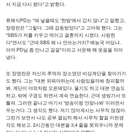
서 지금 다시 왔다"고 밝혔다.
류해식PD는 "애 낳을때도 '한밤'에서 갔지 않냐"고 말했고,
장영란은 "그렇다. 그때 감동받았다"고 고마워 했다. 그는
"SBS가 저를 키우고 먹이고 결혼까지 시켰다. 사랑한
다"면서도 "근데 SBS 왜 나 안쓰는거지? 예능국 어딨냐.
아까 PD님 좀 만나고 갈걸"이라고 서운해 해 웃음을 자아
냈다.
또 장영란은 자신의 추억의 장소였던 비상계단을 찾아가기
도 했다. 그는 "대본 외워야하는데 사람있을까봐 창피할까
봐. 계단이 야외처럼 오픈돼있다. 울기도 하고 대본 연습도
하고. 밖에 구경도 하면서 계속 연습한다. 근데 생방가서 또
틀려. 그러면 끝나고 여기서 '방송이랑 안맞나봐' 이러면서
우는거다. 그 생각도 했다. 저기 앉아계시는 사무직 많잖아.
그런거 보면서 나도 공부 열심히 해서 사무직 할걸 이런생
각도 해보고. 2시간동안 대본을 3,4 줄을 못외우니까 문제