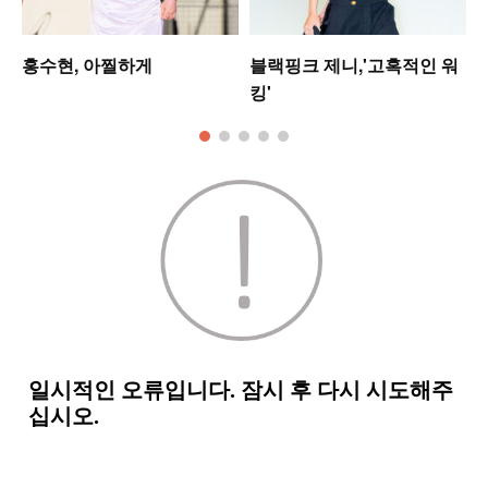
홍수현, 아찔하게
블랙핑크 제니,'고혹적인 워
킹'