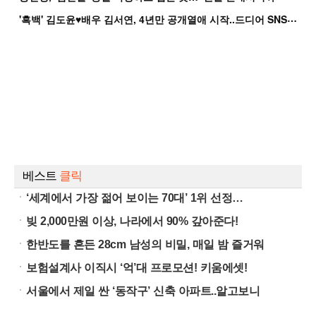
'
흑백' 김도윤♥배우 김서연, 4년만 공개열애 시작..드디어 SNS에 노출 [핫피...