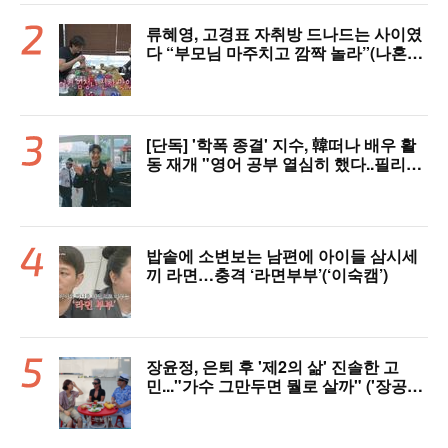
류혜영, 고경표 자취방 드나드는 사이였
다 “부모님 마주치고 깜짝 놀라”(나혼자
산다)
[단독] '학폭 종결' 지수, 韓떠나 배우 활
동 재개 "영어 공부 열심히 했다..필리핀
서 많이 배워"(인터뷰)
밥솥에 소변보는 남편에 아이들 삼시세
끼 라면…충격 ‘라면부부’(‘이숙캠’)
장윤정, 은퇴 후 '제2의 삶' 진솔한 고
민..."가수 그만두면 뭘로 살까" ('장공장
장윤정')