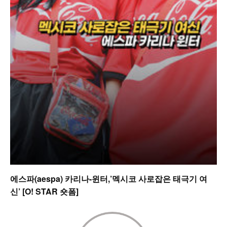
에스파(aespa) 카리나-윈터,’멕시코 사로잡은 태극기 여
신’ [O! STAR 숏폼]