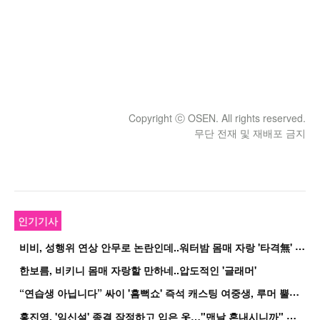
Copyright ⓒ OSEN. All rights reserved.
무단 전재 및 재배포 금지
인기기사
비
비, 성행위 연상 안무로 논란인데..워터밤 몸매 자랑 '타격無' 근황
한보름, 비키니 몸매 자랑할 만하네..압도적인 '글래머'
“
연습생 아닙니다” 싸이 '흠뻑쇼' 즉석 캐스팅 여중생, 루머 뿔났다[Oh!쎈 이...
홍
진영, '임신설' 종결 작정하고 입은 옷…"맨날 혼내시니까" 억울