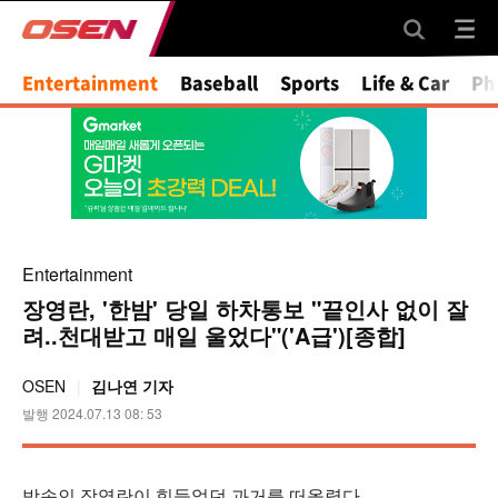
Mute
Entertainment
Baseball
Sports
Life & Car
Ph
Entertainment
장영란, '한밤' 당일 하차통보 "끝인사 없이 잘
려..천대받고 매일 울었다"('A급')[종합]
OSEN
김나연 기자
발행 2024.07.13 08: 53
방송인 장영란이 힘들었던 과거를 떠올렸다.