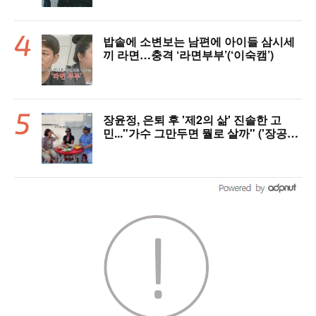
밥솥에 소변보는 남편에 아이들 삼시세
끼 라면…충격 ‘라면부부’(‘이숙캠’)
장윤정, 은퇴 후 '제2의 삶' 진솔한 고
민..."가수 그만두면 뭘로 살까" ('장공장
장윤정')