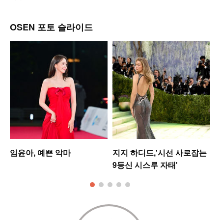
OSEN 포토 슬라이드
미
임윤아, 예쁜 악마
지지 하디드,'시선 사로잡는
9등신 시스루 자태'