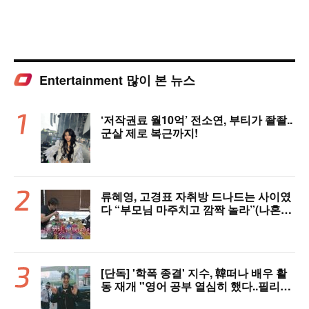
Entertainment 많이 본 뉴스
‘저작권료 월10억’ 전소연, 부티가 좔좔..
군살 제로 복근까지!
류혜영, 고경표 자취방 드나드는 사이였
다 “부모님 마주치고 깜짝 놀라”(나혼자
산다)
[단독] '학폭 종결' 지수, 韓떠나 배우 활
동 재개 "영어 공부 열심히 했다..필리핀
서 많이 배워"(인터뷰)