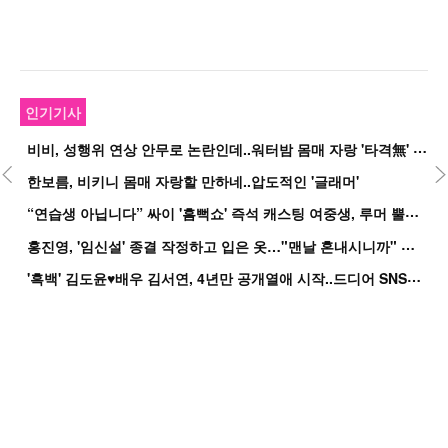
인기기사
비
비, 성행위 연상 안무로 논란인데..워터밤 몸매 자랑 '타격無' 근황
한보름, 비키니 몸매 자랑할 만하네..압도적인 '글래머'
“
연습생 아닙니다” 싸이 '흠뻑쇼' 즉석 캐스팅 여중생, 루머 뿔났다[Oh!쎈 이...
홍
진영, '임신설' 종결 작정하고 입은 옷…"맨날 혼내시니까" 억울
'
흑백' 김도윤♥배우 김서연, 4년만 공개열애 시작..드디어 SNS에 노출 [핫피...