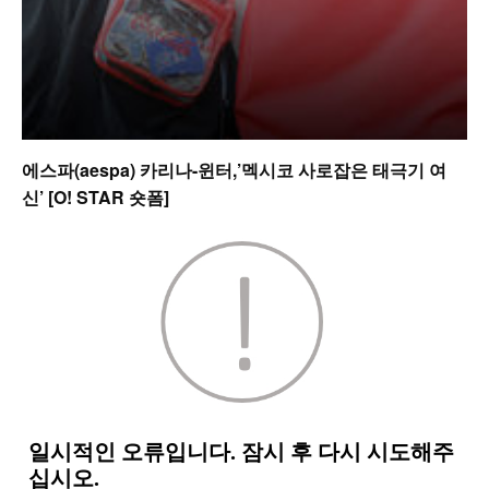
에스파(aespa) 카리나-윈터,’멕시코 사로잡은 태극기 여
신’ [O! STAR 숏폼]