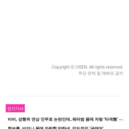
Copyright ⓒ OSEN. All rights reserved.
무단 전재 및 재배포 금지
인기기사
비
비, 성행위 연상 안무로 논란인데..워터밤 몸매 자랑 '타격無' 근황
한보름, 비키니 몸매 자랑할 만하네..압도적인 '글래머'