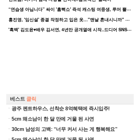
“
연습생 아닙니다” 싸이 '흠뻑쇼' 즉석 캐스팅 여중생, 루머 뿔났다[Oh!쎈 이...
홍
진영, '임신설' 종결 작정하고 입은 옷…"맨날 혼내시니까" 억울
'
흑백' 김도윤♥배우 김서연, 4년만 공개열애 시작..드디어 SNS에 노출 [핫피...