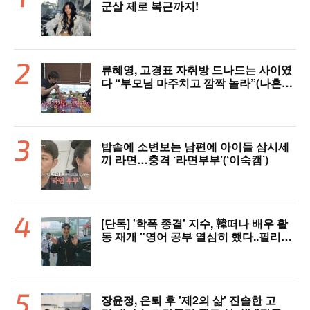
군살 제로 복근까지!
류혜영, 고경표 자취방 드나드는 사이였
다 “부모님 마주치고 깜짝 놀라”(나혼자
산다)
밥솥에 소변보는 남편에 아이들 삼시세
끼 라면…충격 ‘라면부부’(‘이숙캠’)
[단독] '학폭 종결' 지수, 韓떠나 배우 활
동 재개 "영어 공부 열심히 했다..필리핀
서 많이 배워"(인터뷰)
장윤정, 은퇴 후 '제2의 삶' 진솔한 고