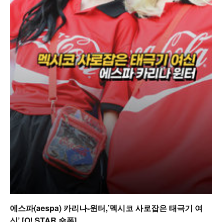
에스파(aespa) 카리나-윈터,’멕시코 사로잡은 태극기 여
신’ [O! STAR 숏폼]