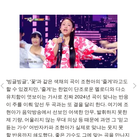
'빙글빙글', '꽃'과 같은 색채의 곡이 조현아의 '줄게'라고도
할 수 있겠지만, '줄게'는 한없이 단조로운 멜로디와 다소
유치함이 엿보이는 가사로 진짜 2024년 곡이 맞냐는 반응
이 주를 이뤄 앞선 두 곡과는 또 결을 달리 한다. 여기에 조
현아가 음악방송에서 선보인 어색한 안무, 발휘하지 못한
제 기량, 어울리지 않는 무대 의상 등 때문에 과연 그 '믿고
듣는 가수' 어반자카파 조현아가 실제로 맞냐는 웃지 못
할 반응까지 쇄도했다. 좋은 가수도 그에 맞는 곡을 만나지