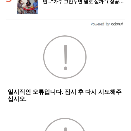
민..."가수 그만두면 뭘로 살까" ('장공장
장윤정')