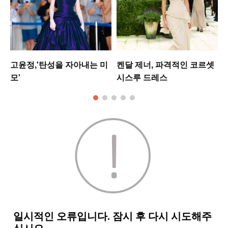
는
고윤정,'탄성을 자아내는 미
켄달 제너, 파격적인 코르셋
모'
시스루 드레스