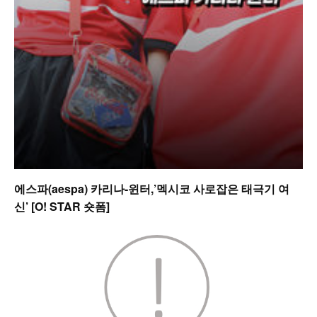
에스파(aespa) 카리나-윈터,’멕시코 사로잡은 태극기 여
신’ [O! STAR 숏폼]