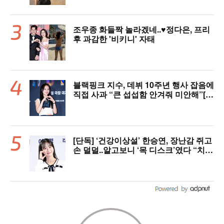
조우종 화들짝 놀라겠네..♥정다은, 프리
후 과감한 '비키니' 자태
블랙핑크 지수, 데뷔 10주년 행사 잡음에
직접 사과 “큰 섭섭함 안겨줘 미안해”[핫
피플]
[단독] ‘건강이상설’ 한승연, 장난감 쥐고
손 덜덜..알고보니 ‘목 디스크’였다 “치료
중”