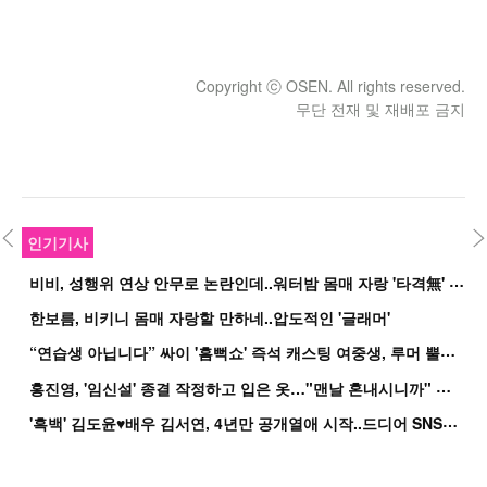
Copyright ⓒ OSEN. All rights reserved.
무단 전재 및 재배포 금지
인기기사
비
비, 성행위 연상 안무로 논란인데..워터밤 몸매 자랑 '타격無' 근황
한보름, 비키니 몸매 자랑할 만하네..압도적인 '글래머'
“
연습생 아닙니다” 싸이 '흠뻑쇼' 즉석 캐스팅 여중생, 루머 뿔났다[Oh!쎈 이...
홍
진영, '임신설' 종결 작정하고 입은 옷…"맨날 혼내시니까" 억울
'
흑백' 김도윤♥배우 김서연, 4년만 공개열애 시작..드디어 SNS에 노출 [핫피...