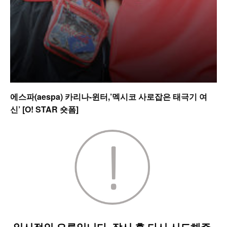
에스파(aespa) 카리나-윈터,’멕시코 사로잡은 태극기 여
신’ [O! STAR 숏폼]