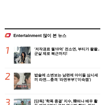
Entertainment 많이 본 뉴스
‘저작권료 월10억’ 전소연, 부티가 좔좔..
군살 제로 복근까지!
밥솥에 소변보는 남편에 아이들 삼시세
끼 라면…충격 ‘라면부부’(‘이숙캠’)
[단독] '학폭 종결' 지수, 韓떠나 배우 활