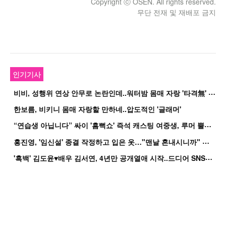
Copyright ⓒ OSEN. All rights reserved.
무단 전재 및 재배포 금지
인기기사
비
비, 성행위 연상 안무로 논란인데..워터밤 몸매 자랑 '타격無' 근황
한보름, 비키니 몸매 자랑할 만하네..압도적인 '글래머'
“
연습생 아닙니다” 싸이 '흠뻑쇼' 즉석 캐스팅 여중생, 루머 뿔났다[Oh!쎈 이...
홍
진영, '임신설' 종결 작정하고 입은 옷…"맨날 혼내시니까" 억울
'
흑백' 김도윤♥배우 김서연, 4년만 공개열애 시작..드디어 SNS에 노출 [핫피...