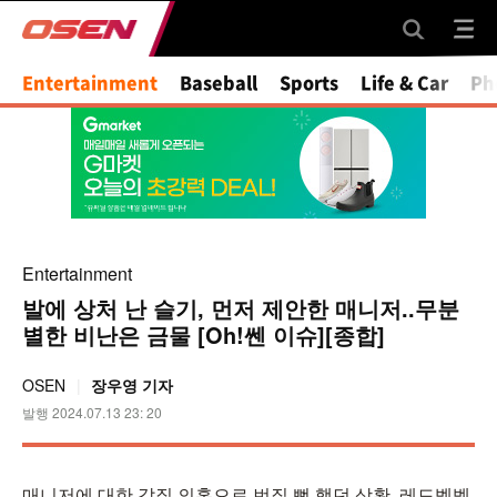
Mute
Entertainment
Baseball
Sports
Life & Car
Ph
Entertainment
발에 상처 난 슬기, 먼저 제안한 매니저..무분
별한 비난은 금물 [Oh!쎈 이슈][종합]
OSEN
장우영 기자
발행 2024.07.13 23: 20
매니저에 대한 갑질 의혹으로 번질 뻔 했던 상황. 레드벨벳