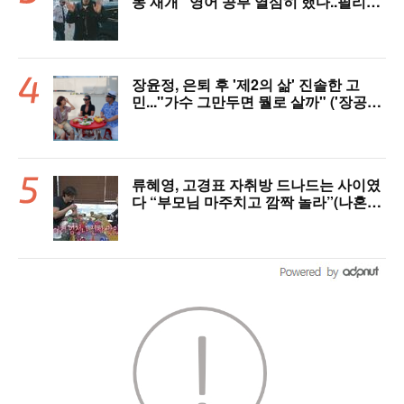
동 재개 "영어 공부 열심히 했다..필리핀
서 많이 배워"(인터뷰)
장윤정, 은퇴 후 '제2의 삶' 진솔한 고
민..."가수 그만두면 뭘로 살까" ('장공장
장윤정')
류혜영, 고경표 자취방 드나드는 사이였
다 “부모님 마주치고 깜짝 놀라”(나혼자
산다)