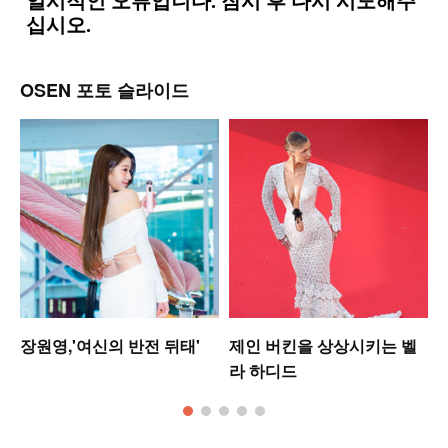
OSEN 포토 슬라이드
업
장원영,'여신의 반전 뒤태'
제인 버킨을 상상시키는 벨
라 하디드