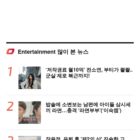
Entertainment 많이 본 뉴스
‘저작권료 월10억’ 전소연, 부티가 좔좔..
군살 제로 복근까지!
밥솥에 소변보는 남편에 아이들 삼시세
끼 라면…충격 ‘라면부부’(‘이숙캠’)
장윤정, 은퇴 후 '제2의 삶' 진솔한 고