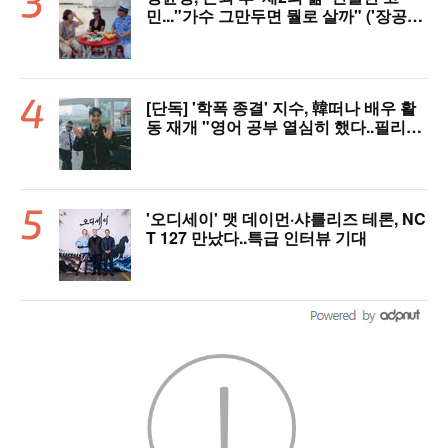
민..."가수 그만두면 뭘로 살까" ('장공장
장윤정')
[단독] '학폭 종결' 지수, 韓떠나 배우 활
동 재개 "영어 공부 열심히 했다..필리핀
서 많이 배워"(인터뷰)
'오디세이' 맷 데이먼·샤를리즈 테론, NC
T 127 만났다..특급 인터뷰 기대