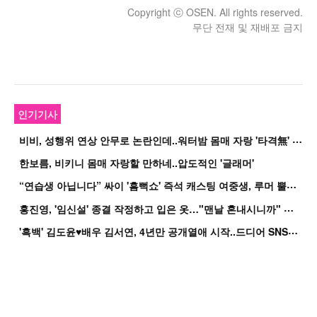
Copyright ⓒ OSEN. All rights reserved.
무단 전재 및 재배포 금지
인기기사
비
비, 성행위 연상 안무로 논란인데..워터밤 몸매 자랑 '타격無' 근황
한보름, 비키니 몸매 자랑할 만하네..압도적인 '글래머'
“
연습생 아닙니다” 싸이 '흠뻑쇼' 즉석 캐스팅 여중생, 루머 뿔났다[Oh!쎈 이...
홍
진영, '임신설' 종결 작정하고 입은 옷…"맨날 혼내시니까" 억울
'
흑백' 김도윤♥배우 김서연, 4년만 공개열애 시작..드디어 SNS에 노출 [핫피...