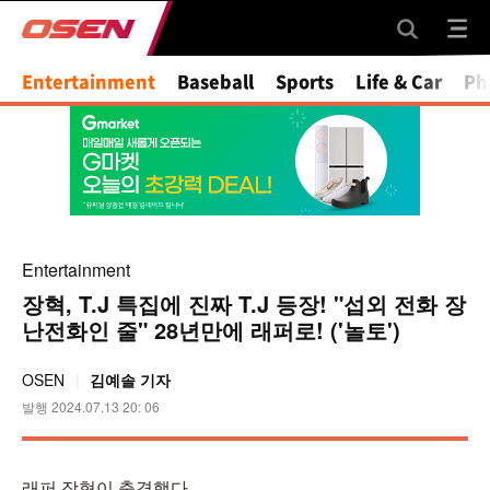
Mute
Entertainment
Baseball
Sports
Life & Car
Ph
Entertainment
장혁, T.J 특집에 진짜 T.J 등장! "섭외 전화 장
난전화인 줄" 28년만에 래퍼로! ('놀토')
OSEN
김예솔 기자
발행 2024.07.13 20: 06
래퍼 장혁이 출격했다.