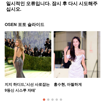
OSEN 포토 슬라이드
미
지지 하디드,'시선 사로잡는
홍수현, 아찔하게
9등신 시스루 자태'