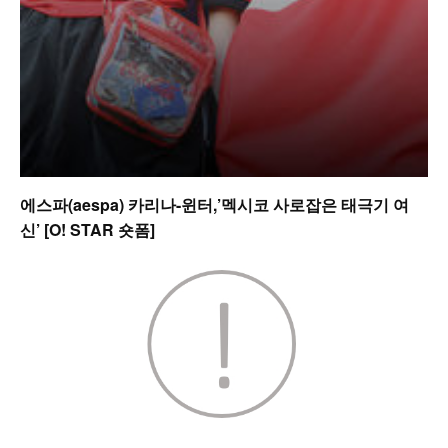
에스파(aespa) 카리나-윈터,’멕시코 사로잡은 태극기 여
신’ [O! STAR 숏폼]