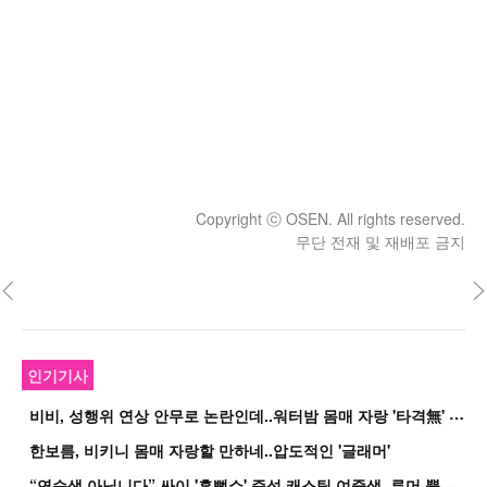
Copyright ⓒ OSEN. All rights reserved.
무단 전재 및 재배포 금지
인기기사
비
비, 성행위 연상 안무로 논란인데..워터밤 몸매 자랑 '타격無' 근황
한보름, 비키니 몸매 자랑할 만하네..압도적인 '글래머'
“
연습생 아닙니다” 싸이 '흠뻑쇼' 즉석 캐스팅 여중생, 루머 뿔났다[Oh!쎈 이...