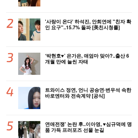
'사랑이 온다' 하석진, 안희연에 "친자 확
인 요구"..15.7% 돌파 [美친시청률]
‘박현호♥’ 은가은, 애엄마 맞아?..출산 6
개월 만에 늘씬 자태
트와이스 정연, 언니 공승연∙변우석 속한
바로엔터와 전속계약 [공식]
연애전쟁' 논란 후..이아영, ♥심규덕에 명
품 가득 프러포즈 선물 눈길