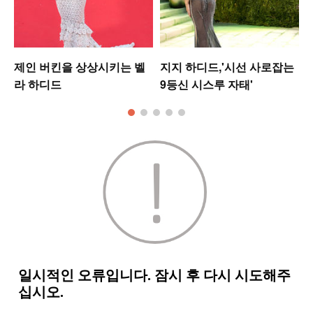
제인 버킨을 상상시키는 벨
지지 하디드,'시선 사로잡는
라 하디드
9등신 시스루 자태'
모