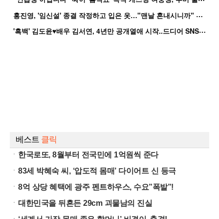
홍
진영, '임신설' 종결 작정하고 입은 옷…"맨날 혼내시니까" 억울
'
흑백' 김도윤♥배우 김서연, 4년만 공개열애 시작..드디어 SNS에 노출 [핫피...