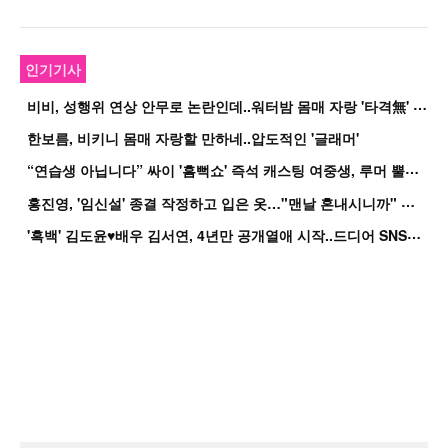
인기기사
비
비, 성행위 연상 안무로 논란인데..워터밤 몸매 자랑 '타격無' 근황
한보름, 비키니 몸매 자랑할 만하네..압도적인 '글래머'
“
연습생 아닙니다” 싸이 '흠뻑쇼' 즉석 캐스팅 여중생, 루머 뿔났다[Oh!쎈 이...
홍
진영, '임신설' 종결 작정하고 입은 옷…"맨날 혼내시니까" 억울
'
흑백' 김도윤♥배우 김서연, 4년만 공개열애 시작..드디어 SNS에 노출 [핫피...