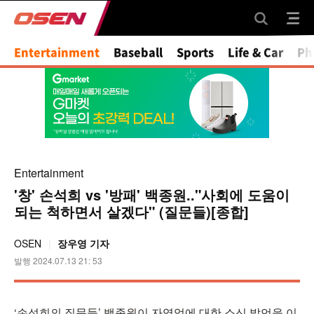
Entertainment
Baseball
Sports
Life & Car
Ph
Entertainment
'창' 손석희 vs '방패' 백종원.."사회에 도움이
되는 척하면서 살겠다" (질문들)[종합]
OSEN
장우영 기자
발행 2024.07.13 21: 53
‘손석희의 질문들’ 백종원이 자영업에 대한 소신 발언을 이