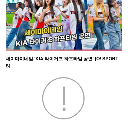
세이마이네임,'KIA 타이거즈 하프타임 공연' [O! SPORT
S]