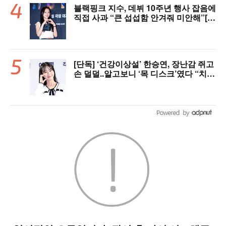
블랙핑크 지수, 데뷔 10주년 행사 잡음에
직접 사과 “큰 섭섭함 안겨줘 미안해”[핫
피플]
[단독] ‘건강이상설’ 한승연, 장난감 쥐고
손 덜덜..알고보니 ‘목 디스크’였다 “치료
중”