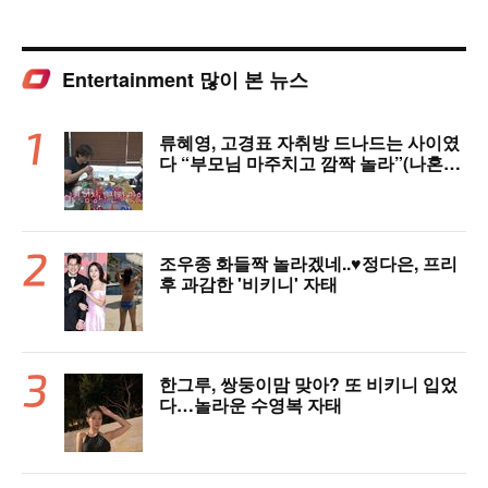
Entertainment 많이 본 뉴스
류혜영, 고경표 자취방 드나드는 사이였
다 “부모님 마주치고 깜짝 놀라”(나혼자
산다)
조우종 화들짝 놀라겠네..♥정다은, 프리
후 과감한 '비키니' 자태
한그루, 쌍둥이맘 맞아? 또 비키니 입었
다…놀라운 수영복 자태