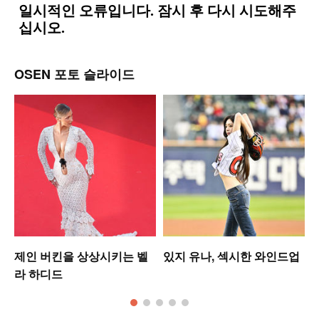
OSEN 포토 슬라이드
셋
제인 버킨을 상상시키는 벨
있지 유나, 섹시한 와인드업
라 하디드