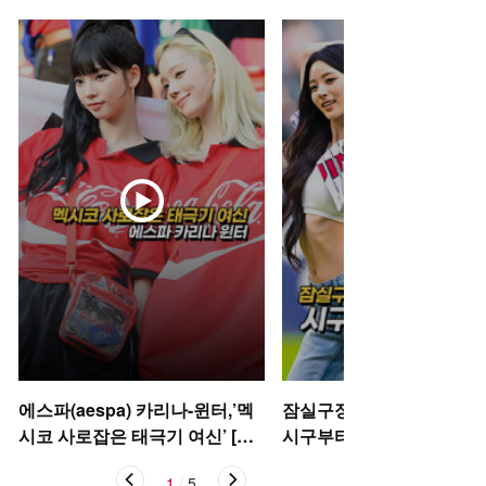
에스파(aespa) 카리나-윈터,’멕
잠실구장 뒤흔든 미야오 안
시코 사로잡은 태극기 여신’ [O!
시구부터 댄스까지 [O! SP
STAR 숏폼]
S 숏폼]
1
/
5