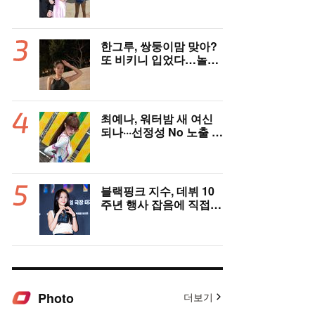
감한 '비키니' 자태
한그루, 쌍둥이맘 맞아?
또 비키니 입었다…놀라
운 수영복 자태
최예나, 워터밤 새 여신
되나···선정성 No 노출 N
o 오로지 콘셉트로 승부
블랙핑크 지수, 데뷔 10
주년 행사 잡음에 직접
사과 “큰 섭섭함 안겨줘
미안해”[핫피플]
Photo
더보기