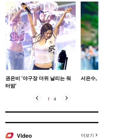
권은비 '야구장 더위 날리는 워
서은수, 사뿐사뿐
터밤'
1
/
4
Video
더보기