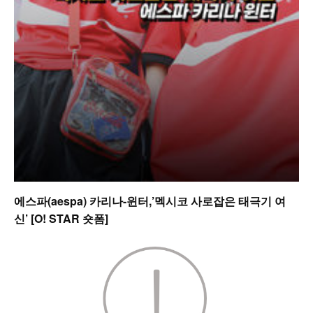
에스파(aespa) 카리나-윈터,’멕시코 사로잡은 태극기 여
신’ [O! STAR 숏폼]