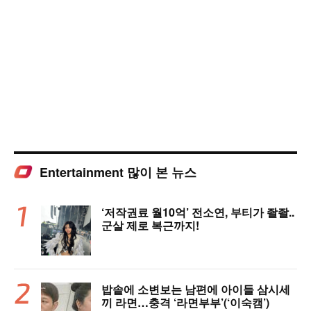
Entertainment 많이 본 뉴스
‘저작권료 월10억’ 전소연, 부티가 좔좔..
군살 제로 복근까지!
밥솥에 소변보는 남편에 아이들 삼시세
끼 라면…충격 ‘라면부부’(‘이숙캠’)