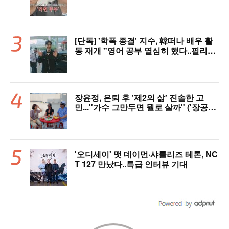
[단독] '학폭 종결' 지수, 韓떠나 배우 활
동 재개 "영어 공부 열심히 했다..필리핀
서 많이 배워"(인터뷰)
장윤정, 은퇴 후 '제2의 삶' 진솔한 고
민..."가수 그만두면 뭘로 살까" ('장공장
장윤정')
'오디세이' 맷 데이먼·샤를리즈 테론, NC
T 127 만났다..특급 인터뷰 기대