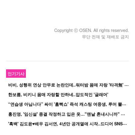
Copyright ⓒ OSEN. All rights reserved.
무단 전재 및 재배포 금지
인기기사
비
비, 성행위 연상 안무로 논란인데..워터밤 몸매 자랑 '타격無' 근황
한보름, 비키니 몸매 자랑할 만하네..압도적인 '글래머'
“
연습생 아닙니다” 싸이 '흠뻑쇼' 즉석 캐스팅 여중생, 루머 뿔났다[Oh!쎈 이...
홍
진영, '임신설' 종결 작정하고 입은 옷…"맨날 혼내시니까" 억울
'
흑백' 김도윤♥배우 김서연, 4년만 공개열애 시작..드디어 SNS에 노출 [핫피...