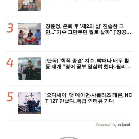
장윤정, 은퇴 후 '제2의 삶' 진솔한 고
민..."가수 그만두면 뭘로 살까" ('장공장
장윤정')
[단독] '학폭 종결' 지수, 韓떠나 배우 활
동 재개 "영어 공부 열심히 했다..필리핀
서 많이 배워"(인터뷰)
'오디세이' 맷 데이먼·샤를리즈 테론, NC
T 127 만났다..특급 인터뷰 기대