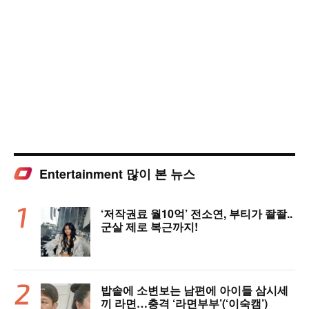
Entertainment 많이 본 뉴스
‘저작권료 월10억’ 전소연, 부티가 좔좔..
군살 제로 복근까지!
밥솥에 소변보는 남편에 아이들 삼시세
끼 라면…충격 ‘라면부부’(‘이숙캠’)