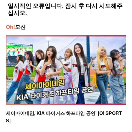
Oh!
모션
세이마이네임,'KIA 타이거즈 하프타임 공연' [O! SPORT
S]