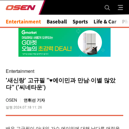
Mute
Entertainment
Baseball
Sports
Life & Car
Ph
Entertainment
'새신랑' 고규필 "♥에이민과 만남·이별 많았
다" ('씨네타운')
OSEN
연휘선 기자
발행 2024.07.18 11: 26
배우 고규필이 아내인 가수 에이민에 대해 남다른 애정을