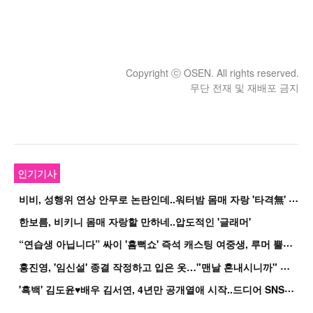
Copyright ⓒ OSEN. All rights reserved.
무단 전재 및 재배포 금지
인기기사
비
비, 성행위 연상 안무로 논란인데..워터밤 몸매 자랑 '타격無' 근황
한보름, 비키니 몸매 자랑할 만하네..압도적인 '글래머'
“
연습생 아닙니다” 싸이 '흠뻑쇼' 즉석 캐스팅 여중생, 루머 뿔났다[Oh!쎈 이...
홍
진영, '임신설' 종결 작정하고 입은 옷…"맨날 혼내시니까" 억울
'
흑백' 김도윤♥배우 김서연, 4년만 공개열애 시작..드디어 SNS에 노출 [핫피...