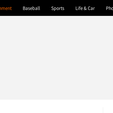
inment
Baseball
Sports
Life & Car
Ph