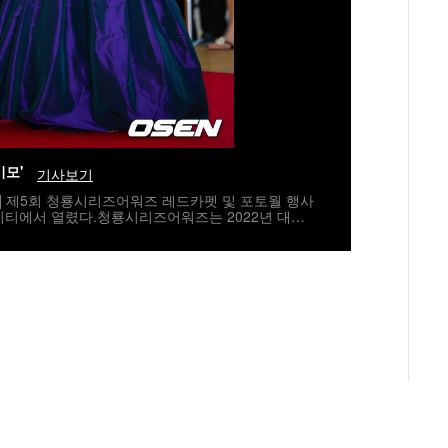
미모'
기사보기
자] 제5회 청룡시리즈어워즈 레드카펫 및 포토월 행사
시티에서 열렸다.청룡시리즈어워즈는 2022년 대한
지널 스트리밍 시리즈를 대상으로 하는 시상식이다.
 5년 연속 호흡을 맞춘다.배우 고윤정이 레드카펫을
umi@osen.co.kr