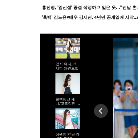
홍진영, '임신설' 종결 작정하고 입은 옷…"맨날 
있지 유나, 섹
시한 와인드업
블랙핑크 제
니,'고혹적인 워
킹'
장원영,'여신의