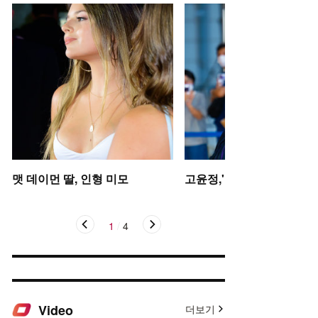
맷 데이먼 딸, 인형 미모
고윤정,'탄성을 자아내는 미
1
/
4
Video
더보기