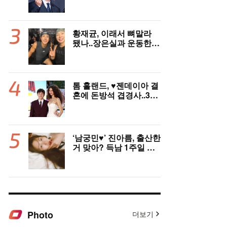
노고 배려 못했다” [전문]
황재균, 이래서 뼈말라
됐나..장은실과 운동한
이유 있었네 '목숨 걸고
추격'(술래게임)
톰 홀랜드, ♥︎젠데이아 결
혼에 돈방석 겹경사..350
억원 번다 [Oh!llywood]
‘남궁민♥’ 진아름, 출산한
거 맞아? 득남 1주일 만
에 근황 공개 ‘여전한 미
모’
Photo
더보기