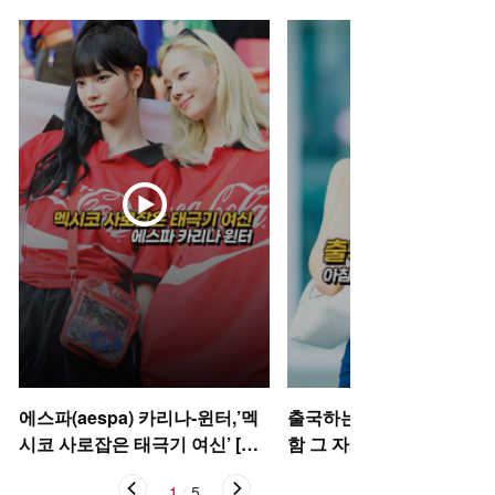
에스파(aespa) 카리나-윈터,’멕
출국하는 박규영, 아침부터
시코 사로잡은 태극기 여신’ [O!
함 그 자체~ [O! STAR 숏폼
STAR 숏폼]
1
/
5