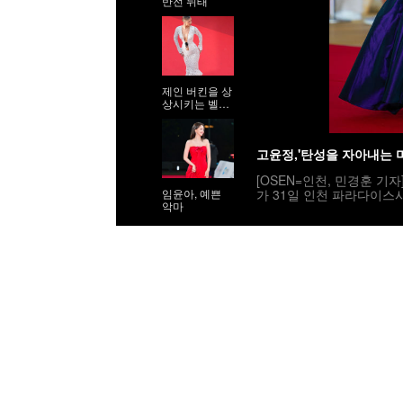
반전 뒤태'
제인 버킨을 상
상시키는 벨라
하디드
고윤정,'탄성을 자아내는 
[OSEN=인천, 민경훈 기
가 31일 인천 파라다이스
임윤아, 예쁜
악마
민국 최초로 시도된 오리
사회는 전현무와 임윤아로
밟고 있다. 2025.07.31 / r