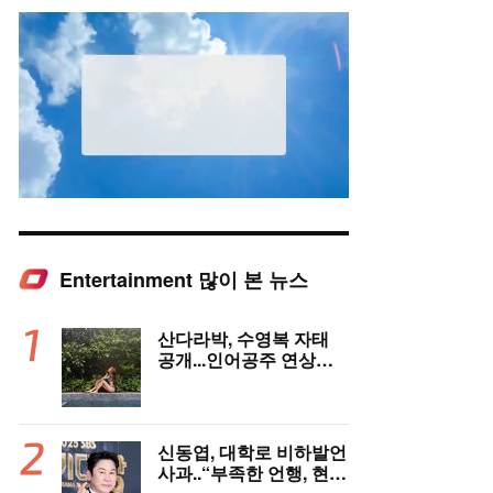
Entertainment 많이 본 뉴스
Mute
산다라박, 수영복 자태
공개...인어공주 연상케
하는 비키니+갈색머리
신동엽, 대학로 비하발언
사과..“부족한 언행, 현장