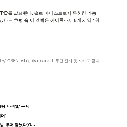
TYPE'를 발표했다. 솔로 아티스트로서 무한한 가능
냈다는 호평 속 이 앨범은 아이튠즈서 8개 지역 1위
ht ⓒ OSEN. All rights reserved. 무단 전재 및 재배포 금지
랑 '타격無' 근황
머'
“
연습생 아닙니다” 싸이 '흠뻑쇼' 즉석 캐스팅 여중생, 루머 뿔났다[Oh!쎈 이...