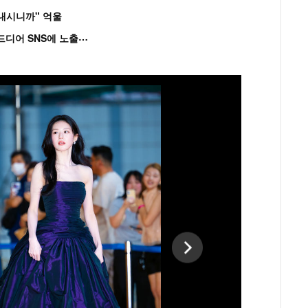
혼내시니까" 억울
'
흑백' 김도윤♥배우 김서연, 4년만 공개열애 시작..드디어 SNS에 노출 [핫피...