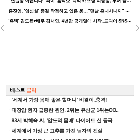
홍
진영, '임신설' 종결 작정하고 입은 옷…"맨날 혼내시니까" 억울
'
흑백' 김도윤♥배우 김서연, 4년만 공개열애 시작..드디어 SNS에 노출 [핫피...