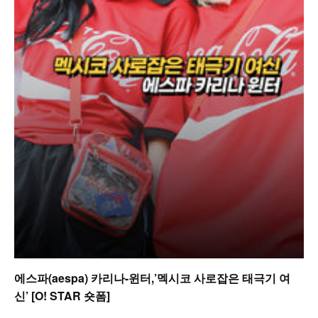
에스파(aespa) 카리나-윈터,’멕시코 사로잡은 태극기 여
신’ [O! STAR 숏폼]