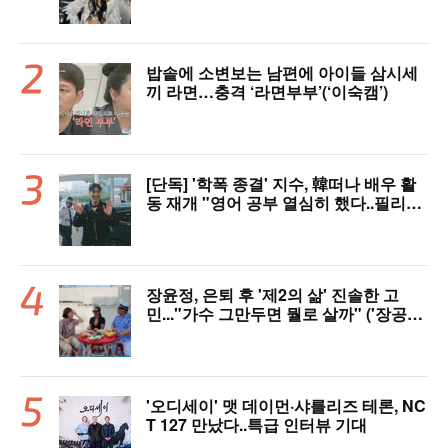
밥솥에 소변보는 남편에 아이들 삼시세
끼 라면…충격 ‘라면부부’(‘이숙캠’)
[단독] '학폭 종결' 지수, 韓떠나 배우 활
동 재개 "영어 공부 열심히 했다..필리핀
서 많이 배워"(인터뷰)
장윤정, 은퇴 후 '제2의 삶' 진솔한 고
민..."가수 그만두면 뭘로 살까" ('장공장
장윤정')
'오디세이' 맷 데이먼·샤를리즈 테론, NC
T 127 만났다..특급 인터뷰 기대