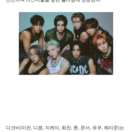
다크비(이찬, 디원, 지케이, 희찬, 룬, 준서, 유쿠, 해리준)는