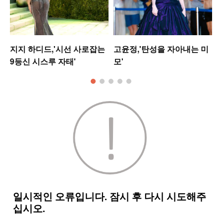
지지 하디드,'시선 사로잡는
고윤정,'탄성을 자아내는 미
9등신 시스루 자태'
모'