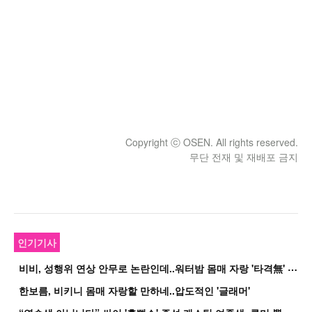
Copyright ⓒ OSEN. All rights reserved.
무단 전재 및 재배포 금지
인기기사
비
비, 성행위 연상 안무로 논란인데..워터밤 몸매 자랑 '타격無' 근황
한보름, 비키니 몸매 자랑할 만하네..압도적인 '글래머'
“
연습생 아닙니다” 싸이 '흠뻑쇼' 즉석 캐스팅 여중생, 루머 뿔났다[Oh!쎈 이...