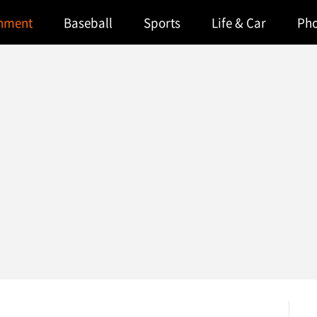
inment
Baseball
Sports
Life & Car
Ph