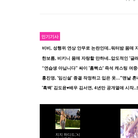
인기기사
비비, 성행위 연상 안무로 논란인데..워터밤 몸매 자
한보름, 비키니 몸매 자랑할 만하네..압도적인 '글래
홍진영, '임신설' 종결 작정하고 입은 옷…"맨날 
지지 하디드,'시