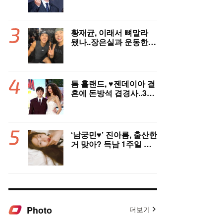
노고 배려 못했다” [전문]
황재균, 이래서 뼈말라
됐나..장은실과 운동한
이유 있었네 '목숨 걸고
추격'(술래게임)
톰 홀랜드, ♥︎젠데이아 결
혼에 돈방석 겹경사..350
억원 번다 [Oh!llywood]
‘남궁민♥’ 진아름, 출산한
거 맞아? 득남 1주일 만
에 근황 공개 ‘여전한 미
모’
Photo
더보기