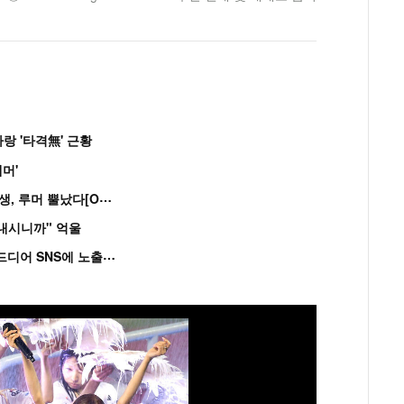
랑 '타격無' 근황
머'
“
연습생 아닙니다” 싸이 '흠뻑쇼' 즉석 캐스팅 여중생, 루머 뿔났다[Oh!쎈 이...
혼내시니까" 억울
'
흑백' 김도윤♥배우 김서연, 4년만 공개열애 시작..드디어 SNS에 노출 [핫피...