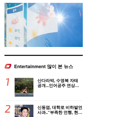
Entertainment 많이 본 뉴스
Mute
산다라박, 수영복 자태
공개...인어공주 연상케
하는 비키니+갈색머리
신동엽, 대학로 비하발언
사과..“부족한 언행, 현장