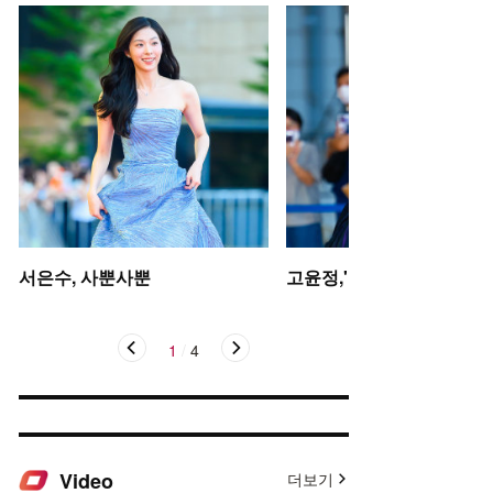
서은수, 사뿐사뿐
고윤정,'탄성을 자아내는 미
1
/
4
Video
더보기