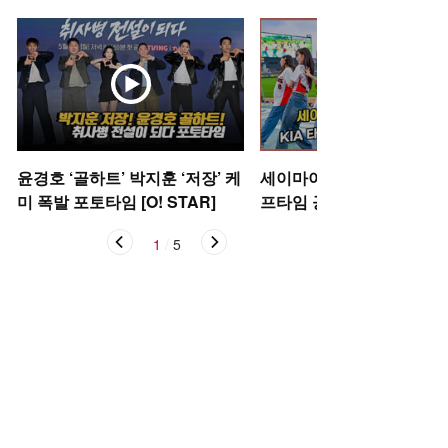
윤경호 ‘골하트’ 박지훈 ‘저장’ 케
세이마이네임,'KIA 타이거
미 폭발 포토타임 [O! STAR]
프타임 공연' [O! SPORTS
1
/
5