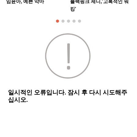
임윤아, 예쁜 악마
블랙핑크 제니,'고혹적인 워
킹'
모