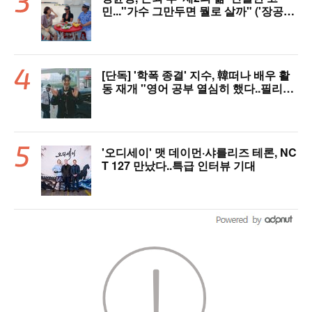
민..."가수 그만두면 뭘로 살까" ('장공장
장윤정')
[단독] '학폭 종결' 지수, 韓떠나 배우 활
동 재개 "영어 공부 열심히 했다..필리핀
서 많이 배워"(인터뷰)
'오디세이' 맷 데이먼·샤를리즈 테론, NC
T 127 만났다..특급 인터뷰 기대