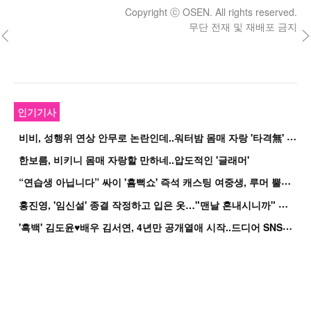
Copyright ⓒ OSEN. All rights reserved.
무단 전재 및 재배포 금지
인기기사
비
비, 성행위 연상 안무로 논란인데..워터밤 몸매 자랑 '타격無' 근황
한보름, 비키니 몸매 자랑할 만하네..압도적인 '글래머'
“
연습생 아닙니다” 싸이 '흠뻑쇼' 즉석 캐스팅 여중생, 루머 뿔났다[Oh!쎈 이...
홍
진영, '임신설' 종결 작정하고 입은 옷…"맨날 혼내시니까" 억울
'
흑백' 김도윤♥배우 김서연, 4년만 공개열애 시작..드디어 SNS에 노출 [핫피...