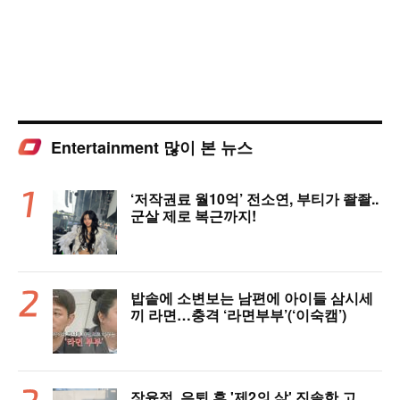
Entertainment 많이 본 뉴스
‘저작권료 월10억’ 전소연, 부티가 좔좔..
군살 제로 복근까지!
밥솥에 소변보는 남편에 아이들 삼시세
끼 라면…충격 ‘라면부부’(‘이숙캠’)
장윤정, 은퇴 후 '제2의 삶' 진솔한 고