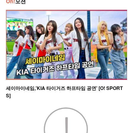
Oh!
모션
세이마이네임,'KIA 타이거즈 하프타임 공연' [O! SPORT
S]