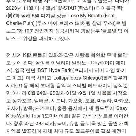
후 이로부터 해당 차트 4연속 1위 기록을 수립했다. 나아가
2023년 11월 미니 앨범 '樂-STAR'(락스타) 타이틀곡 '락
(樂)'과 올해 5월 디지털 싱글 'Lose My Breath (Feat.
Charlie Puth)'(루즈 마이 브레스 (피처링 찰리 푸스))로 빌
보드 '핫 100' 진입까지 성공시키며 명실상부 '글로벌 탑 아
티스트' 위상을 과시하고 있다.
전 세계 K팝 팬들의 열화와 같은 사랑을 확인할 무대 활약
도 눈에 띈다. 올여름 이탈리아 밀라노 'I-Days'(아이 데이
즈), 영국 런던 'BST Hyde Park'(브리티시 서머 타임 하이
드 파크), 미국 시카고 'Lollapalooza Chicago'(롤라팔루자
시카고) 등 해외 초대형 음악 페스티벌 헤드라이너 장식뿐
만 아니라 8월 24일~25일과 31일~9월 1일 서울을 시작으
로 싱가포르, 멜버른, 시드니, 가오슝, 도쿄, 마닐라, 마카오,
오사카, 방콕, 자카르타, 홍콩 등지에서 새 월드투어 'Stray
Kids World Tour
'(도미네이트) 일환 단독 콘서트를 이어간
다. 향후 라틴 아메리카, 북미, 유럽 등 더욱 많은 공연 개최
지역을 발표하며 자체 최대 규모 월드투어를 펼칠 예정이