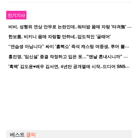
인기기사
비
비, 성행위 연상 안무로 논란인데..워터밤 몸매 자랑 '타격無' 근황
한보름, 비키니 몸매 자랑할 만하네..압도적인 '글래머'
“
연습생 아닙니다” 싸이 '흠뻑쇼' 즉석 캐스팅 여중생, 루머 뿔났다[Oh!쎈 이...
홍
진영, '임신설' 종결 작정하고 입은 옷…"맨날 혼내시니까" 억울
'
흑백' 김도윤♥배우 김서연, 4년만 공개열애 시작..드디어 SNS에 노출 [핫피...