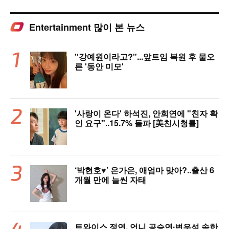
Entertainment 많이 본 뉴스
"강예원이라고?"...앞트임 복원 후 물오
른 '동안 미모'
'사랑이 온다' 하석진, 안희연에 "친자 확
인 요구"..15.7% 돌파 [美친시청률]
‘박현호♥’ 은가은, 애엄마 맞아?..출산 6
개월 만에 늘씬 자태
트와이스 정연, 언니 공승연∙변우석 속한