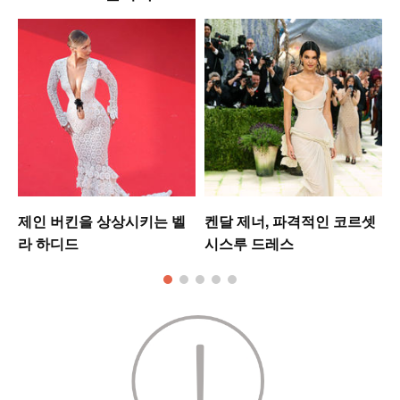
는
제인 버킨을 상상시키는 벨
켄달 제너, 파격적인 코르셋
라 하디드
시스루 드레스
킹