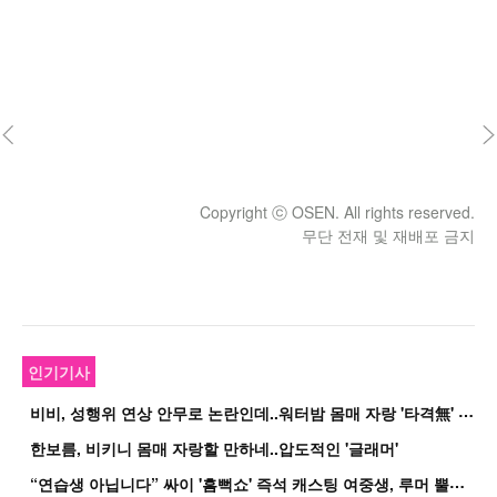
Copyright ⓒ OSEN. All rights reserved.
무단 전재 및 재배포 금지
인기기사
비
비, 성행위 연상 안무로 논란인데..워터밤 몸매 자랑 '타격無' 근황
한보름, 비키니 몸매 자랑할 만하네..압도적인 '글래머'
“
연습생 아닙니다” 싸이 '흠뻑쇼' 즉석 캐스팅 여중생, 루머 뿔났다[Oh!쎈 이...