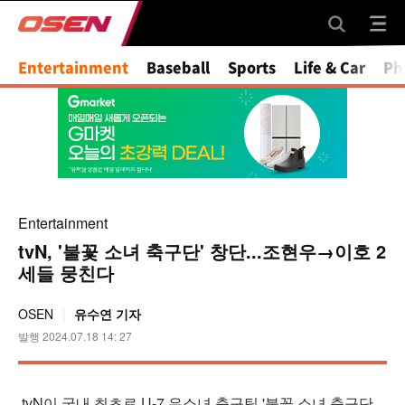
Mute
Entertainment
Baseball
Sports
Life & Car
Ph
Entertainment
tvN, '불꽃 소녀 축구단' 창단...조현우→이호 2
세들 뭉친다
OSEN
유수연 기자
발행 2024.07.18 14: 27
tvN이 국내 최초로 U-7 유소녀 축구팀 '불꽃 소녀 축구단