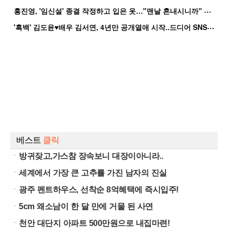
홍
진영, '임신설' 종결 작정하고 입은 옷…"맨날 혼내시니까" 억울
'
흑백' 김도윤♥배우 김서연, 4년만 공개열애 시작..드디어 SNS에 노출 [핫피...