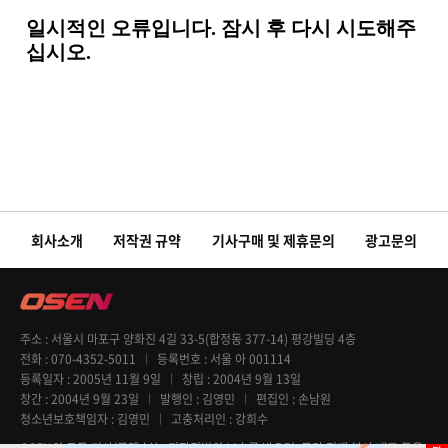
회사소개
저작권 규약
기사구매 및 제휴문의
광고문의
주소
서울시 마포구 양화진 4길 33-5(합정동 377-14) 평강빌딩 4층
전화
070-4352-5011
등록번호
서울 아 001114
등록일자
2005년 11월 9일
창립
2004년 9월 13일
창간
2004년 9월 23일
발행인
김영민
편집인
손남원
청소년보호책임자
김영민
고충처리인
강희수