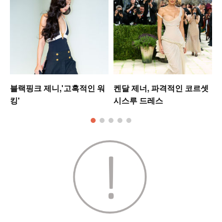
업
블랙핑크 제니,'고혹적인 워
켄달 제너, 파격적인 코르셋
킹'
시스루 드레스