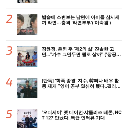
밥솥에 소변보는 남편에 아이들 삼시세
끼 라면…충격 ‘라면부부’(‘이숙캠’)
장윤정, 은퇴 후 '제2의 삶' 진솔한 고
민..."가수 그만두면 뭘로 살까" ('장공장
장윤정')
[단독] '학폭 종결' 지수, 韓떠나 배우 활
동 재개 "영어 공부 열심히 했다..필리핀
서 많이 배워"(인터뷰)
'오디세이' 맷 데이먼·샤를리즈 테론, NC
T 127 만났다..특급 인터뷰 기대