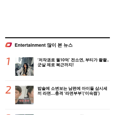
Entertainment 많이 본 뉴스
‘저작권료 월10억’ 전소연, 부티가 좔좔..
군살 제로 복근까지!
밥솥에 소변보는 남편에 아이들 삼시세
끼 라면…충격 ‘라면부부’(‘이숙캠’)