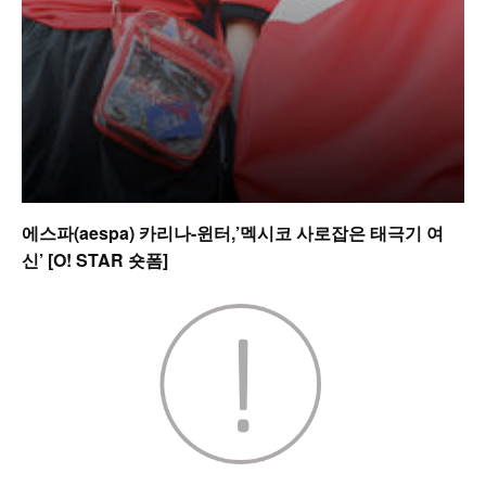
에스파(aespa) 카리나-윈터,’멕시코 사로잡은 태극기 여
신’ [O! STAR 숏폼]