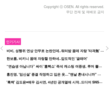
Copyright ⓒ OSEN. All rights reserved.
무단 전재 및 재배포 금지
인기기사
비
비, 성행위 연상 안무로 논란인데..워터밤 몸매 자랑 '타격無' 근황
한보름, 비키니 몸매 자랑할 만하네..압도적인 '글래머'
“
연습생 아닙니다” 싸이 '흠뻑쇼' 즉석 캐스팅 여중생, 루머 뿔났다[Oh!쎈 이...
홍
진영, '임신설' 종결 작정하고 입은 옷…"맨날 혼내시니까" 억울
'
흑백' 김도윤♥배우 김서연, 4년만 공개열애 시작..드디어 SNS에 노출 [핫피...