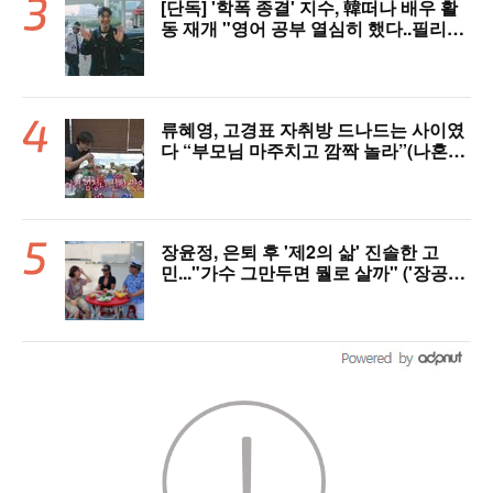
[단독] '학폭 종결' 지수, 韓떠나 배우 활
동 재개 "영어 공부 열심히 했다..필리핀
서 많이 배워"(인터뷰)
류혜영, 고경표 자취방 드나드는 사이였
다 “부모님 마주치고 깜짝 놀라”(나혼자
산다)
장윤정, 은퇴 후 '제2의 삶' 진솔한 고
민..."가수 그만두면 뭘로 살까" ('장공장
장윤정')