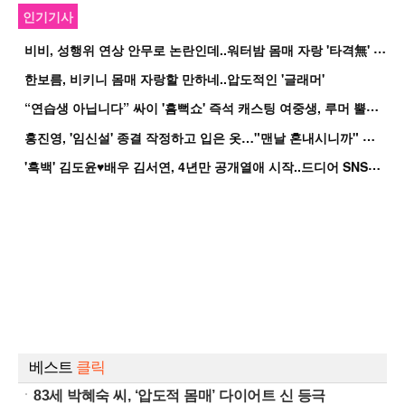
인기기사
비
비, 성행위 연상 안무로 논란인데..워터밤 몸매 자랑 '타격無' 근황
한보름, 비키니 몸매 자랑할 만하네..압도적인 '글래머'
“
연습생 아닙니다” 싸이 '흠뻑쇼' 즉석 캐스팅 여중생, 루머 뿔났다[Oh!쎈 이...
홍
진영, '임신설' 종결 작정하고 입은 옷…"맨날 혼내시니까" 억울
'
흑백' 김도윤♥배우 김서연, 4년만 공개열애 시작..드디어 SNS에 노출 [핫피...