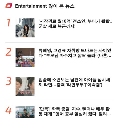
Entertainment 많이 본 뉴스
‘저작권료 월10억’ 전소연, 부티가 좔좔..
군살 제로 복근까지!
류혜영, 고경표 자취방 드나드는 사이였
다 “부모님 마주치고 깜짝 놀라”(나혼자
산다)
밥솥에 소변보는 남편에 아이들 삼시세
끼 라면…충격 ‘라면부부’(‘이숙캠’)
[단독] '학폭 종결' 지수, 韓떠나 배우 활
동 재개 "영어 공부 열심히 했다..필리핀