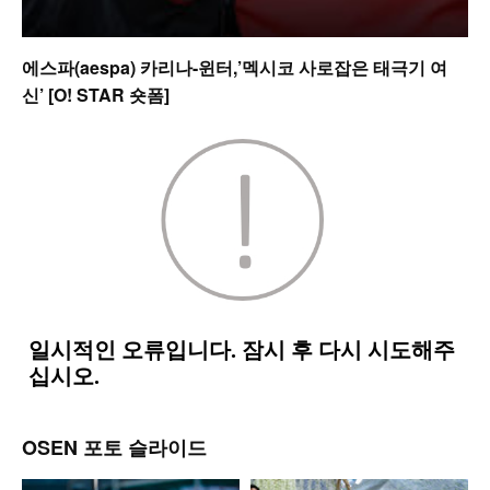
에스파(aespa) 카리나-윈터,’멕시코 사로잡은 태극기 여
신’ [O! STAR 숏폼]
OSEN 포토 슬라이드