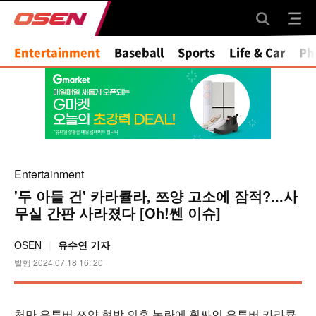
Mute
Entertainment
Baseball
Sports
Life & Car
Ph
Entertainment
'두 아들 건' 카라큘라, 쯔양 고소에 잠적?...사
무실 간판 사라졌다 [Oh!쎈 이슈]
OSEN
유수연 기자
발행 2024.07.18 16: 20
천만 유튜버 쯔양 협박 의혹 논란에 휩싸인 유튜버 카라큘