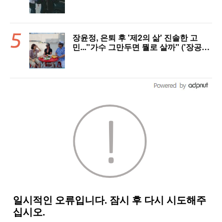
서 많이 배워"(인터뷰)
장윤정, 은퇴 후 '제2의 삶' 진솔한 고
민..."가수 그만두면 뭘로 살까" ('장공장
장윤정')