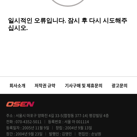
회사소개
저작권 규약
기사구매 및 제휴문의
광고문의
주소
서울시 마포구 양화진 4길 33-5(합정동 377-14) 평강빌딩 4층
전화
070-4352-5011
등록번호
서울 아 001114
등록일자
2005년 11월 9일
창립
2004년 9월 13일
창간
2004년 9월 23일
발행인
김영민
편집인
손남원