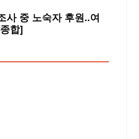
 조사 중 노숙자 후원..여
[종합]