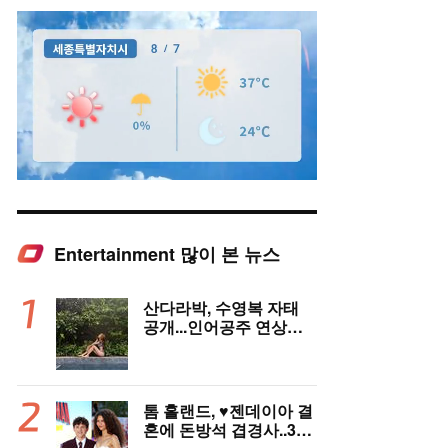
Entertainment 많이 본 뉴스
Mute
산다라박, 수영복 자태
공개...인어공주 연상케
하는 비키니+갈색머리
톰 홀랜드, ♥︎젠데이아 결
혼에 돈방석 겹경사..350