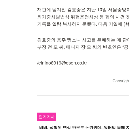
재판에 넘겨진 김호중은 지난 10일 서울중앙지
죄가중처벌법상 위험운전치상 등 혐의 사건 첫
기록을 열람·복사하지 못했다. 다음 기일에 (
김호중의 음주 뺑소니 사고를 은폐하는 데 관
부장 전 모 씨, 매니저 장 모 씨의 변호인은 
/elnino8919@osen.co.kr
Copyrig
인기기사
비비, 성행위 연상 안무로 논란인데..워터밤 몸매 자