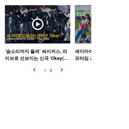
‘숨소리까지 들려’ 싸이커스, 라
세이마이네임,'KIA 타이거
이브로 선보이는 신곡 ‘Okay(오
프타임 공연' [O! SPORTS
케이)’ [O! STAR]
1
/
5