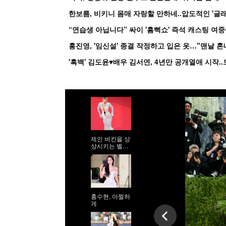
한보름, 비키니 몸매 자랑할 만하네..압도적인 '글래
홍진영, '임신설' 종결 작정하고 입은 옷…"맨날 
제인 버킨을 상
상시키는 벨라
하디드
홍수현, 아찔하
게