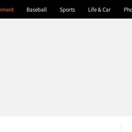
inment
Baseball
Sports
Life & Car
Ph