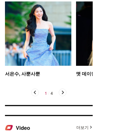
서은수, 사뿐사뿐
맷 데이먼 딸, 인형 미모
1
/
4
Video
더보기