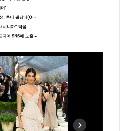
머'
“
연습생 아닙니다” 싸이 '흠뻑쇼' 즉석 캐스팅 여중생, 루머 뿔났다[Oh!쎈 이...
혼내시니까" 억울
'
흑백' 김도윤♥배우 김서연, 4년만 공개열애 시작..드디어 SNS에 노출 [핫피...