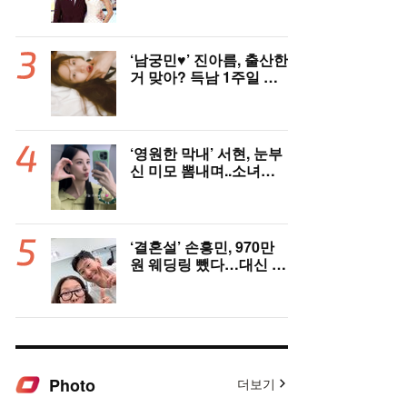
억원 번다 [Oh!llywood]
‘남궁민♥’ 진아름, 출산한
거 맞아? 득남 1주일 만
에 근황 공개 ‘여전한 미
모’
‘영원한 막내’ 서현, 눈부
신 미모 뽐내며..소녀시
대 데뷔 19주년 자축
‘결혼설’ 손흥민, 970만
원 웨딩링 뺐다…대신 왼
쪽 새끼손가락에 새 반지
[핫피플]
Photo
더보기