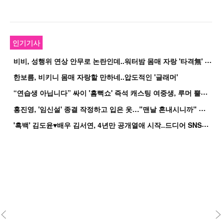
인기기사
비
비, 성행위 연상 안무로 논란인데..워터밤 몸매 자랑 '타격無' 근황
한보름, 비키니 몸매 자랑할 만하네..압도적인 '글래머'
“
연습생 아닙니다” 싸이 '흠뻑쇼' 즉석 캐스팅 여중생, 루머 뿔났다[Oh!쎈 이...
홍
진영, '임신설' 종결 작정하고 입은 옷…"맨날 혼내시니까" 억울
'
흑백' 김도윤♥배우 김서연, 4년만 공개열애 시작..드디어 SNS에 노출 [핫피...