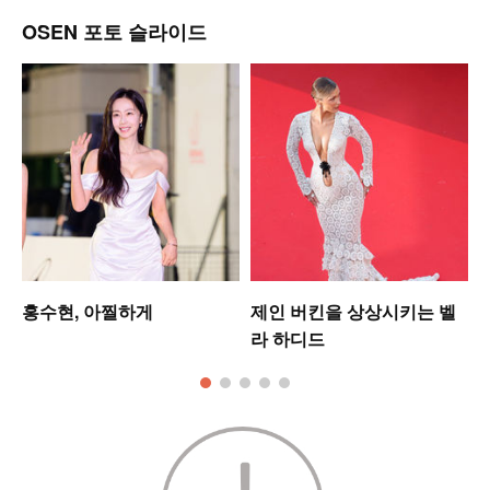
OSEN 포토 슬라이드
홍수현, 아찔하게
제인 버킨을 상상시키는 벨
라 하디드
킹