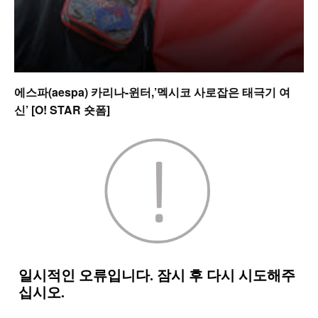
에스파(aespa) 카리나-윈터,’멕시코 사로잡은 태극기 여
신’ [O! STAR 숏폼]