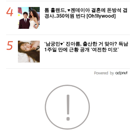
톰 홀랜드, ♥︎젠데이아 결혼에 돈방석 겹
경사..350억원 번다 [Oh!llywood]
‘남궁민♥’ 진아름, 출산한 거 맞아? 득남
1주일 만에 근황 공개 ‘여전한 미모’