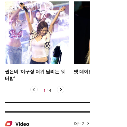
권은비 '야구장 더위 날리는 워
맷 데이먼 딸, 인형 미모
터밤'
1
/
4
Video
더보기