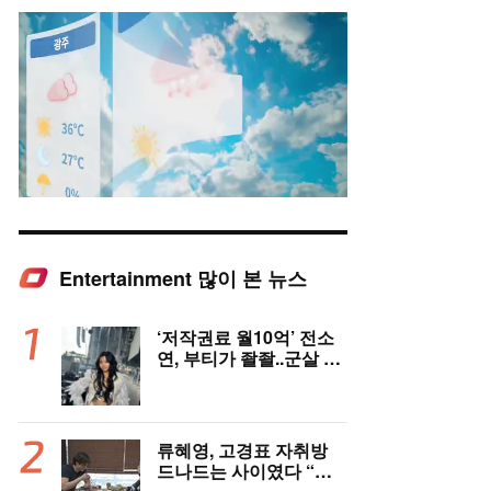
Entertainment 많이 본 뉴스
Mute
‘저작권료 월10억’ 전소
연, 부티가 좔좔..군살 제
로 복근까지!
류혜영, 고경표 자취방
드나드는 사이였다 “부