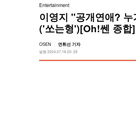
Entertainment
이영지 "공개연애? 누
('쏘는형')[Oh!쎈 종합]
OSEN
연휘선 기자
발행 2024.07.18 20: 29