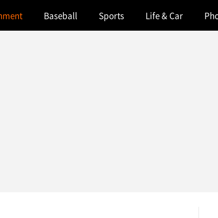
inment
Baseball
Sports
Life & Car
Ph