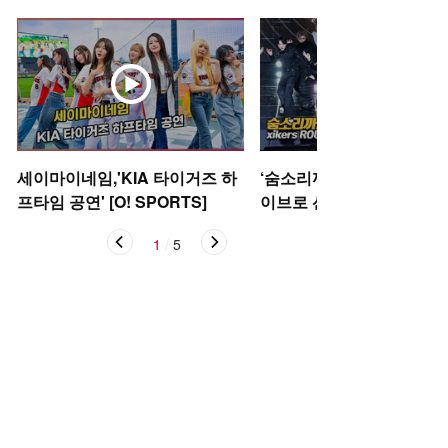
세이마이네임,'KIA 타이거즈 하
‘숨소리까지 들려’ 싸이커스
프타임 공연' [O! SPORTS]
이브로 선보이는 신곡 ‘Oka
케이)’ [O! STAR]
1
/
5