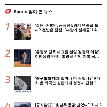
Sports 많이 본 뉴스
'캡틴' 손흥민, 공식전 5경기 연속골 쏠
까? 전반은 잠잠...'부앙가 선제골' LAF
C, 과달라하라와 1-1 전반 종료
'홍명보 감독 대표팀 선임 결정적 역할'
이임생의 반격 "홍명보 선임 기록 남아
있다"…문체부와 법정 공방 나선다
‘축구협회 대체 얼마나 더 썩었나?’ A매
치 온 외국인 심판에게 성접대 관행 “그
래야 잘 불어주지 않겠나?”
[공식발표] "호날두 몸값 넘었다" 최대 2