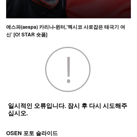
에스파(aespa) 카리나-윈터,’멕시코 사로잡은 태극기 여
신’ [O! STAR 숏폼]
OSEN 포토 슬라이드