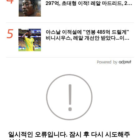
297억, 초대형 이적! 레알 마드리드, 21
살 디오망데 품었다..."구단 역사상 가장
비싼 영입"
아스날 이적설에 "연봉 485억 드릴게"
비니시우스, 레알 개선안 받았다...이제
선택은 선수 몫