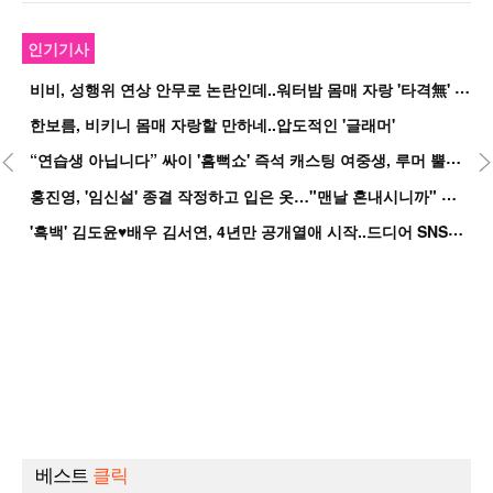
인기기사
비
비, 성행위 연상 안무로 논란인데..워터밤 몸매 자랑 '타격無' 근황
한보름, 비키니 몸매 자랑할 만하네..압도적인 '글래머'
“
연습생 아닙니다” 싸이 '흠뻑쇼' 즉석 캐스팅 여중생, 루머 뿔났다[Oh!쎈 이...
홍
진영, '임신설' 종결 작정하고 입은 옷…"맨날 혼내시니까" 억울
'
흑백' 김도윤♥배우 김서연, 4년만 공개열애 시작..드디어 SNS에 노출 [핫피...