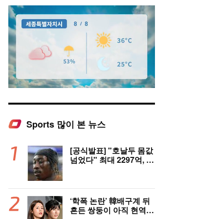
Sports 많이 본 뉴스
Mute
[공식발표] "호날두 몸값
넘었다" 최대 2297억, 초
대형 이적! 레알 마드리
드, 21살 디오망데 품었
다..."구단 역사상 가장
비싼 영입"
‘학폭 논란’ 韓배구계 뒤
흔든 쌍둥이 아직 현역이