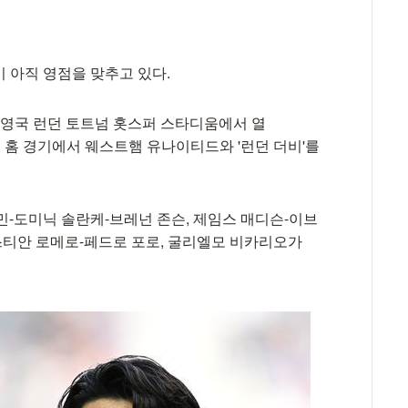
이 아직 영점을 맞추고 있다.
) 영국 런던 토트넘 홋스퍼 스타디움에서 열
운드 홈 경기에서 웨스트햄 유나이티드와 '런던 더비'를
흥민-도미닉 솔란케-브레넌 존슨, 제임스 매디슨-이브
리스티안 로메로-페드로 포로, 굴리엘모 비카리오가