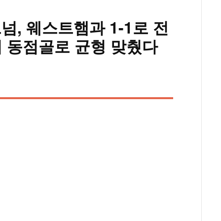
넘, 웨스트햄과 1-1로 전
키 동점골로 균형 맞췄다