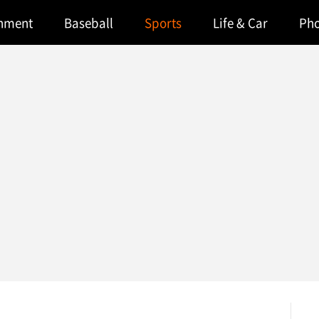
inment
Baseball
Sports
Life & Car
Ph