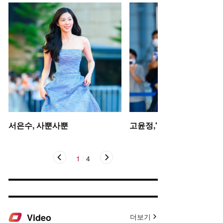
서은수, 사뿐사뿐
고윤정,'탄성을 자아내는 미
1
/
4
Video
더보기