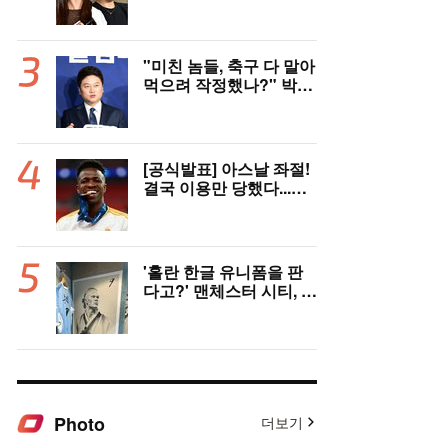
다! 나란히 아제르바이잔
행→5년 만에 한솥밥 확
정
"미친 놈들, 축구 다 말아
먹으려 작정했나?" 박문
성 충격받았다...협회 '심
판 성접대' 논란에 분노
"국제적 망신, 국제 문제
될 수도"
[공식발표] 아스날 좌절!
결국 이용만 당했다...비
니시우스, '연봉 394
억'에 레알 마드리드 극
적 잔류 "2032년까지 재
계약 서명"
'홀란 한글 유니폼을 판
다고?' 맨체스터 시티, 팝
업스토어 9일까지 성수
동에서 연다
Photo
더보기