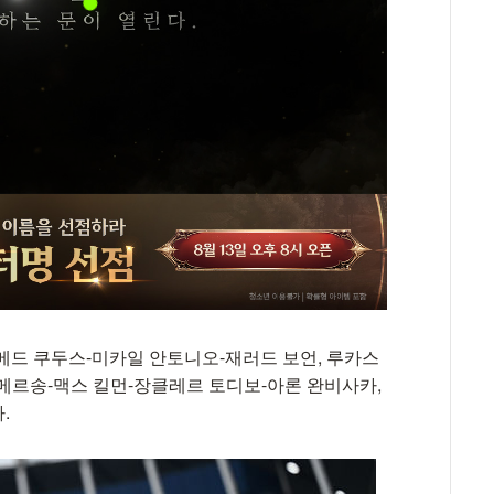
하메드 쿠두스-미카일 안토니오-재러드 보언, 루카스
메르송-맥스 킬먼-장클레르 토디보-아론 완비사카,
.