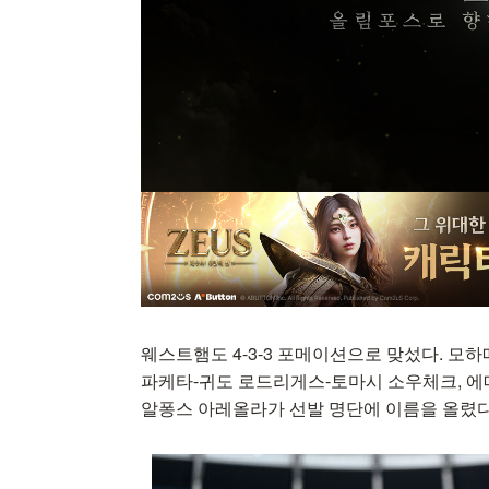
웨스트햄도 4-3-3 포메이션으로 맞섰다. 모
파케타-귀도 로드리게스-토마시 소우체크, 에
알퐁스 아레올라가 선발 명단에 이름을 올렸다