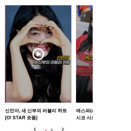
신민아, 새 신부의 러블리 하트
에스파(aespa) 카리나-윈터
[O! STAR 숏폼]
시코 사로잡은 태극기 여신’ 
STAR 숏폼]
1
/
5