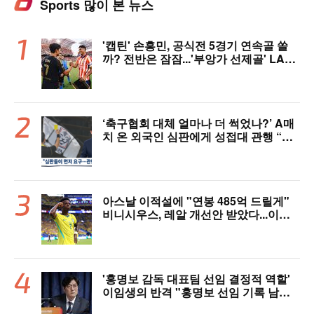
Sports 많이 본 뉴스
'캡틴' 손흥민, 공식전 5경기 연속골 쏠
까? 전반은 잠잠...'부앙가 선제골' LAF
C, 과달라하라와 1-1 전반 종료
‘축구협회 대체 얼마나 더 썩었나?’ A매
치 온 외국인 심판에게 성접대 관행 “그
래야 잘 불어주지 않겠나?”
아스날 이적설에 "연봉 485억 드릴게"
비니시우스, 레알 개선안 받았다...이제
선택은 선수 몫
'홍명보 감독 대표팀 선임 결정적 역할'
이임생의 반격 "홍명보 선임 기록 남아
있다"…문체부와 법정 공방 나선다