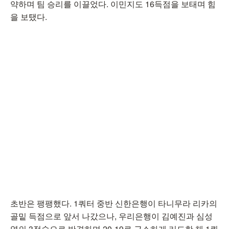
약하며 팀 승리를 이끌었다. 이민지도 16득점을 보태며 힘
을 보탰다.
초반은 팽팽했다. 1쿼터 중반 신한은행이 타니무라 리카의
골밑 득점으로 앞서 나갔으나, 우리은행이 김예진과 심성
영의 3점슛으로 반격하며 20-19로 근소하게 리드한 채 1쿼