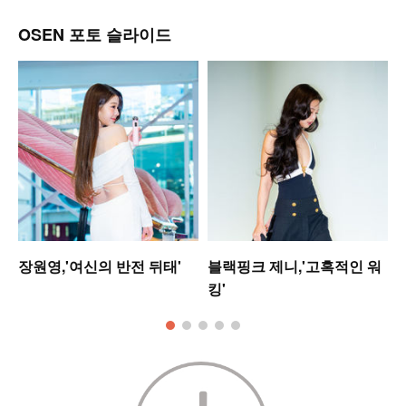
OSEN 포토 슬라이드
장원영,'여신의 반전 뒤태'
블랙핑크 제니,'고혹적인 워
킹'