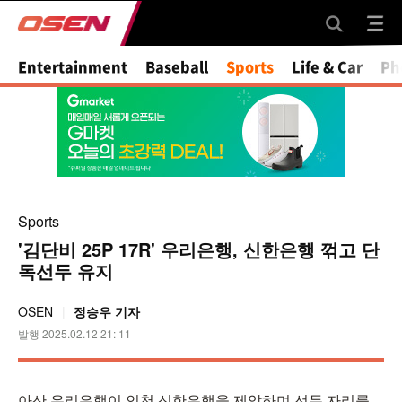
Mute
Entertainment
Baseball
Sports
Life & Car
Ph
Sports
'김단비 25P 17R' 우리은행, 신한은행 꺾고 단
독선두 유지
OSEN
정승우 기자
발행 2025.02.12 21: 11
아산 우리은행이 인천 신한은행을 제압하며 선두 자리를