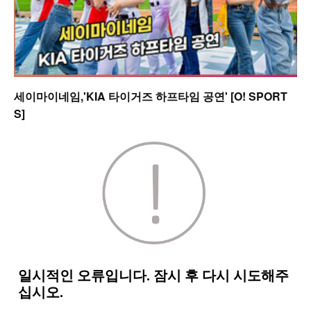
세이마이네임,'KIA 타이거즈 하프타임 공연' [O! SPORT
S]