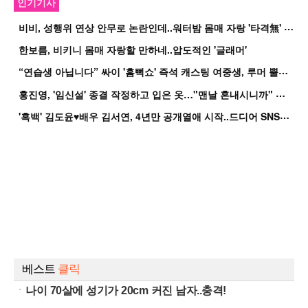
인기기사
비
비, 성행위 연상 안무로 논란인데..워터밤 몸매 자랑 '타격無' 근황
한보름, 비키니 몸매 자랑할 만하네..압도적인 '글래머'
“
연습생 아닙니다” 싸이 '흠뻑쇼' 즉석 캐스팅 여중생, 루머 뿔났다[Oh!쎈 이...
홍
진영, '임신설' 종결 작정하고 입은 옷…"맨날 혼내시니까" 억울
'
흑백' 김도윤♥배우 김서연, 4년만 공개열애 시작..드디어 SNS에 노출 [핫피...