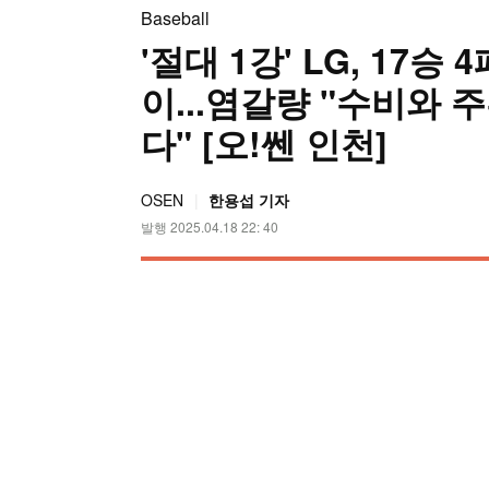
Baseball
'절대 1강' LG, 17
이...염갈량 "수비와 
다" [오!쎈 인천]
OSEN
한용섭 기자
발행 2025.04.18 22: 40