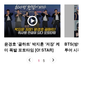
윤경호 ‘골하트’ 박지훈 ‘저장’ 케
BTS(방탄소년단), 아리랑
미 폭발 포토타임 [O! STAR]
투어 시작 [O! STAR]
1
/
5