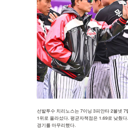
선발투수 치리노스는 7이닝 3피안타 2볼넷 7
1위로 올라섰다. 평균자책점은 1.69로 낮췄다
경기를 마무리했다.