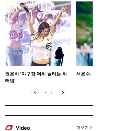
권은비 '야구장 더위 날리는 워
서은수, 사뿐사뿐
터밤'
1
/
4
Video
더보기