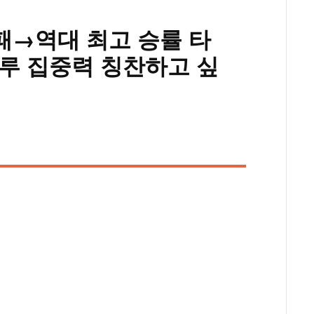
승 4패→역대 최고 승률 타
주루 집중력 칭찬하고 싶