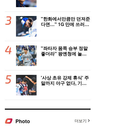
지 매체 직격탄…"로스
터 한 자리 낭비" 날선 비
판
"한화에서만큼만 던져준
다면…" 1G 만에 쓰러진
폰세, 토론토 기대는 식
지 않았다
"좌타자 몸쪽 승부 정말
좋더라" 왕옌청에 놀란
국민 유격수, 1차지명 좌
완 성장세에 대만족 "구
위 좋아지고 안정감 생겼
다" [오!쎈 대구]
'사상 초유 강제 휴식' 주
말까지 야구 없다, 기록
적 폭염에 전 경기 취소
결정…11일부터 오후 7
시 개시 [공식발표]
Photo
더보기