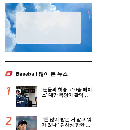
Baseball 많이 본 뉴스
Mute
'눈물의 첫승→10승 에이
스' 대만 복덩이 활약에
고국도 열광…"KBO 새
역사 썼다"
"돈 많이 받는 거 말고 뭐
가 있나" 김하성 향한 현