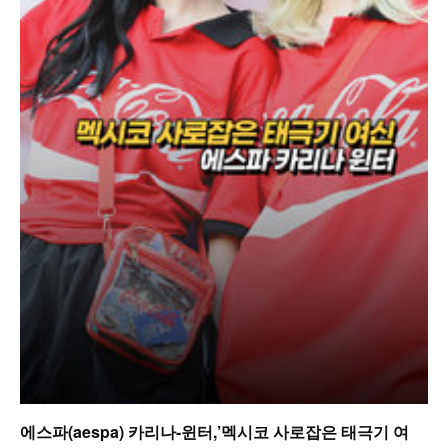
에스파(aespa) 카리나-윈터,’멕시코 사로잡은 태극기 여