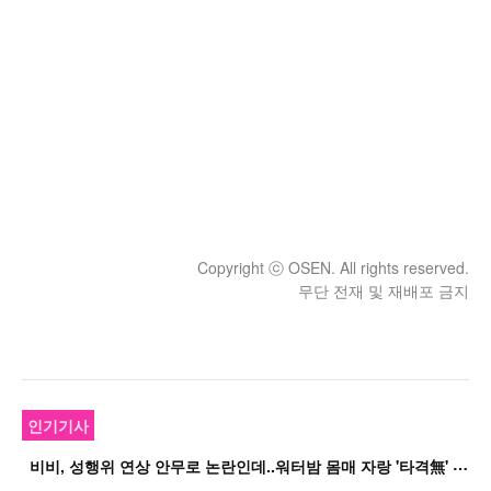
Copyright ⓒ OSEN. All rights reserved.
무단 전재 및 재배포 금지
인기기사
비
비, 성행위 연상 안무로 논란인데..워터밤 몸매 자랑 '타격無' 근황