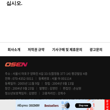
회사소개
저작권 규약
기사구매 및 제휴문의
광고문의
주소
서울시 마포구 양화진 4길 33-5(합정동 377-14) 평강빌딩 4층
전화
070-4352-5011
등록번호
서울 아 001114
등록일자
2005년 11월 9일
창립
2004년 9월 13일
창간
2004년 9월 23일
발행인
김영민
편집인
손남원
청소년보호책임자
김영민
고충처리인
강희수
OSEN의 모든 기사(콘텐츠)는 저작권법의 보호를 받으며, 무단 전재 복사 배포 등을
엄격히 금지합니다. Copyright @ OSEN All rights reserved.