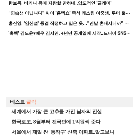
한보름, 비키니 몸매 자랑할 만하네..압도적인 '글래머'
“
연습생 아닙니다” 싸이 '흠뻑쇼' 즉석 캐스팅 여중생, 루머 뿔났다[Oh!쎈 이...
홍
진영, '임신설' 종결 작정하고 입은 옷…"맨날 혼내시니까" 억울
'
흑백' 김도윤♥배우 김서연, 4년만 공개열애 시작..드디어 SNS에 노출 [핫피...