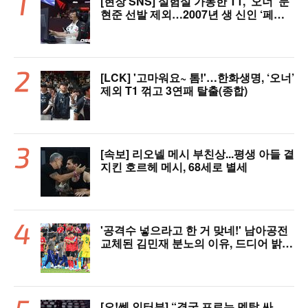
[현장 SNS] 실험실 가동한 T1, ‘오너’ 문
현준 선발 제외…2007년 생 신인 ‘페인
터’ 출전
[LCK] '고마워요~ 톰!'…한화생명, ‘오너’
제외 T1 꺾고 3연패 탈출(종합)
[속보] 리오넬 메시 부친상...평생 아들 곁
지킨 호르헤 메시, 68세로 별세
'공격수 넣으라고 한 거 맞네!' 남아공전
교체된 김민재 분노의 이유, 드디어 밝혀
졌다!
[오!쎈 인터뷰] “결국 프로는 멘탈 싸