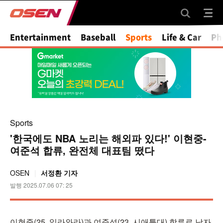
Mute
Entertainment
Baseball
Sports
Life & Car
Ph
Sports
'한국에도 NBA 노리는 해외파 있다!' 이현중-
여준석 합류, 완전체 대표팀 떴다
OSEN
서정환 기자
발행 2025.07.06 07: 25
이현중(25, 일라와라)과 여준석(23, 시애틀대) 합류로 남자