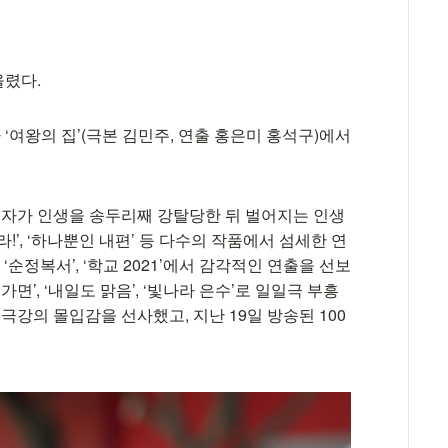
올렸다.
 ‘여왕의 집’(극본 김민주, 연출 홍은미 홍석구)에서
 여자가 인생을 송두리째 강탈당한 뒤 벌어지는 인생
라!’, ‘하나뿐인 내편’ 등 다수의 작품에서 섬세한 연
‘순정복서’, ‘학교 2021’에서 감각적인 연출을 선보
면’, ‘내일도 맑음’, ‘빛나라 은수’로 일일극 부흥
극강의 몰입감을 선사했고, 지난 19일 방송된 100