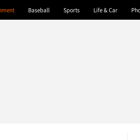
inment
Baseball
Sports
Life & Car
Ph