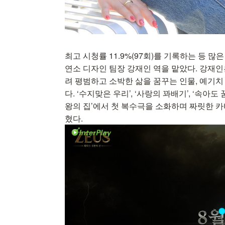
최고 시청률 11.9%(97회)를 기록하는 등 많
연소 디자인 팀장 강재인 역을 맡았다. 강재
려 평범하고 소박한 삶을 꿈꾸는 인물, 예기
다. ‘수지맞은 우리’, ‘사랑의 꽈배기’, ‘속아
왕의 집’에서 첫 복수극을 소화하며 짜릿한 카
혔다.