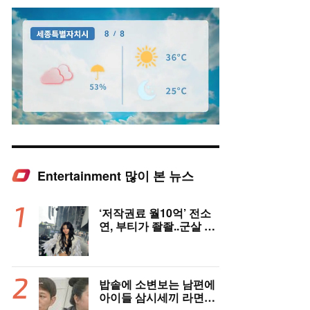
Entertainment 많이 본 뉴스
Mute
‘저작권료 월10억’ 전소
연, 부티가 좔좔..군살 제
로 복근까지!
밥솥에 소변보는 남편에
아이들 삼시세끼 라면…