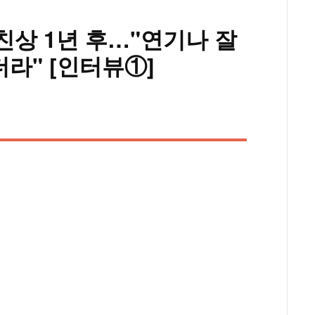
모친상 1년 후…"연기나 잘
더라" [인터뷰①]