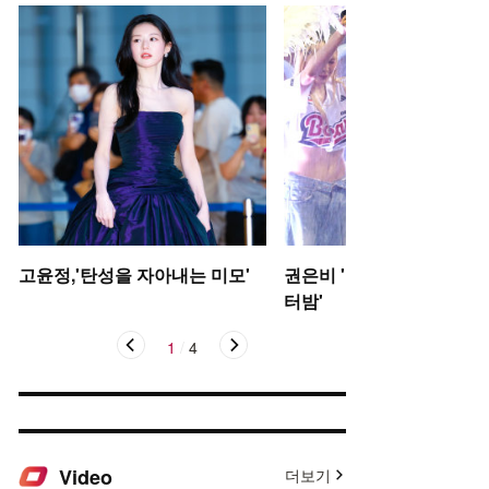
고윤정,'탄성을 자아내는 미모'
권은비 '야구장 더위 날리는
터밤'
1
/
4
Video
더보기