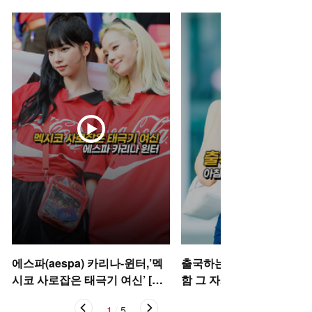
에스파(aespa) 카리나-윈터,’멕
출국하는 박규영, 아침부터
시코 사로잡은 태극기 여신’ [O!
함 그 자체~ [O! STAR 숏폼
STAR 숏폼]
1
/
5