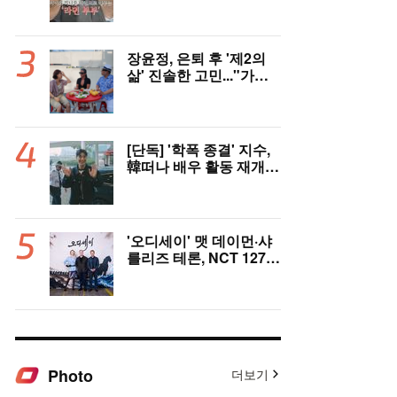
충격 ‘라면부부’(‘이숙캠’)
장윤정, 은퇴 후 '제2의
삶' 진솔한 고민..."가수
그만두면 뭘로 살까" ('장
공장장윤정')
[단독] '학폭 종결' 지수,
韓떠나 배우 활동 재개
"영어 공부 열심히 했다..
필리핀서 많이 배워"(인
터뷰)
'오디세이' 맷 데이먼·샤
를리즈 테론, NCT 127
만났다..특급 인터뷰 기
대
Photo
더보기