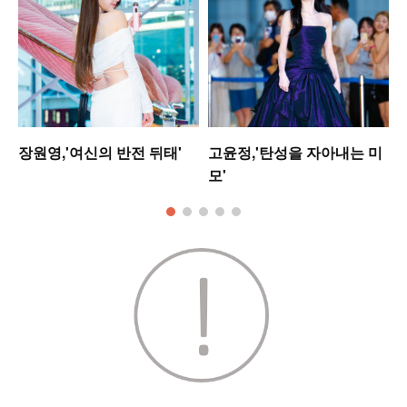
워
장원영,'여신의 반전 뒤태'
고윤정,'탄성을 자아내는 미
모'