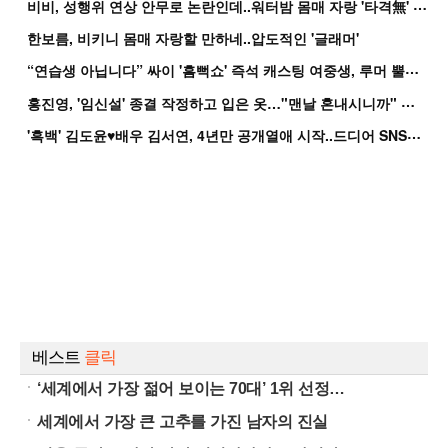
비
비, 성행위 연상 안무로 논란인데..워터밤 몸매 자랑 '타격無' 근황
한보름, 비키니 몸매 자랑할 만하네..압도적인 '글래머'
“
연습생 아닙니다” 싸이 '흠뻑쇼' 즉석 캐스팅 여중생, 루머 뿔났다[Oh!쎈 이...
홍
진영, '임신설' 종결 작정하고 입은 옷…"맨날 혼내시니까" 억울
'
흑백' 김도윤♥배우 김서연, 4년만 공개열애 시작..드디어 SNS에 노출 [핫피...