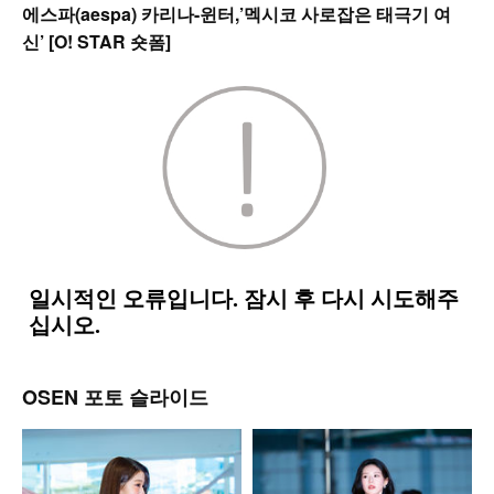
에스파(aespa) 카리나-윈터,’멕시코 사로잡은 태극기 여
신’ [O! STAR 숏폼]
OSEN 포토 슬라이드