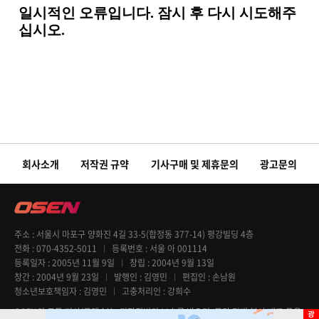
회사소개
저작권 규약
기사구매 및 제휴문의
광고문의
주소
서울시 마포구 양화진 4길 33-5(합정동 377-14) 평강빌딩 4층
전화
070-4352-5011
등록번호
서울 아 001114
등록일자
2005년 11월 9일
창립
2004년 9월 13일
창간
2004년 9월 23일
발행인
김영민
편집인
손남원
청소년보호책임자
김영민
고충처리인
강희수
OSEN의 모든 기사(콘텐츠)는 저작권법의 보호를 받으며, 무단 전재 복사 배포 등을