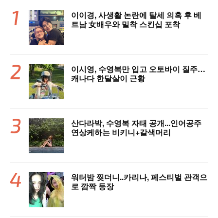
이이경, 사생활 논란에 탈세 의혹 후 베
트남 女배우와 밀착 스킨십 포착
이시영, 수영복만 입고 오토바이 질주…
캐나다 한달살이 근황
산다라박, 수영복 자태 공개...인어공주
연상케하는 비키니+갈색머리
워터밤 찢더니..카리나, 페스티벌 관객으
로 깜짝 등장