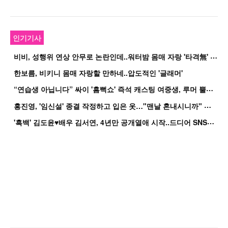
인기기사
비
비, 성행위 연상 안무로 논란인데..워터밤 몸매 자랑 '타격無' 근황
한보름, 비키니 몸매 자랑할 만하네..압도적인 '글래머'
“
연습생 아닙니다” 싸이 '흠뻑쇼' 즉석 캐스팅 여중생, 루머 뿔났다[Oh!쎈 이...
홍
진영, '임신설' 종결 작정하고 입은 옷…"맨날 혼내시니까" 억울
'
흑백' 김도윤♥배우 김서연, 4년만 공개열애 시작..드디어 SNS에 노출 [핫피...