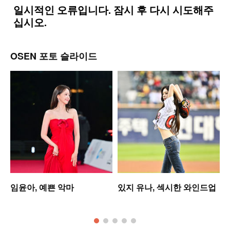
OSEN 포토 슬라이드
셋
임윤아, 예쁜 악마
있지 유나, 섹시한 와인드업
모