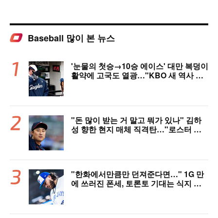
Baseball 많이 본 뉴스
'눈물의 첫승→10승 에이스' 대만 복덩이
활약에 고국도 열광…"KBO 새 역사 썼
다"
"돈 많이 받는 거 말고 뭐가 있나" 김하
성 향한 현지 매체 직격탄…"로스터 한
자리 낭비" 날선 비판
"한화에서만큼만 던져준다면…" 1G 만
에 쓰러진 폰세, 토론토 기대는 식지 않
았다