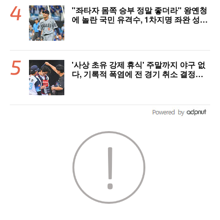
"좌타자 몸쪽 승부 정말 좋더라" 왕옌청
에 놀란 국민 유격수, 1차지명 좌완 성장
세에 대만족 "구위 좋아지고 안정감 생
겼다" [오!쎈 대구]
'사상 초유 강제 휴식' 주말까지 야구 없
다, 기록적 폭염에 전 경기 취소 결정…1
1일부터 오후 7시 개시 [공식발표]