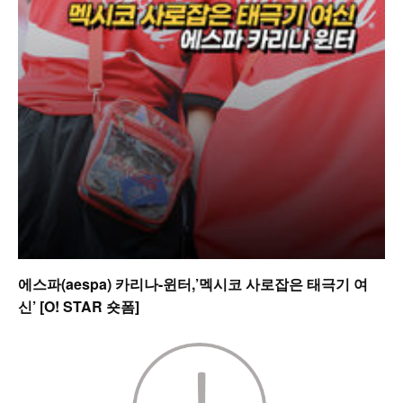
에스파(aespa) 카리나-윈터,’멕시코 사로잡은 태극기 여
신’ [O! STAR 숏폼]