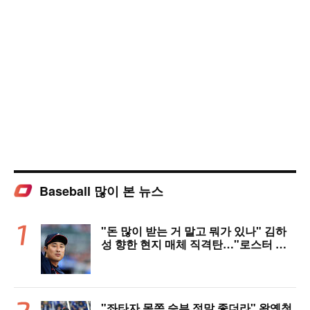
Baseball 많이 본 뉴스
"돈 많이 받는 거 말고 뭐가 있나" 김하
성 향한 현지 매체 직격탄…"로스터 한
자리 낭비" 날선 비판
"좌타자 몸쪽 승부 정말 좋더라" 왕옌청