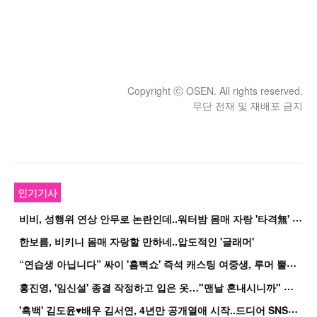
Copyright ⓒ OSEN. All rights reserved.
무단 전재 및 재배포 금지
인기기사
비
비, 성행위 연상 안무로 논란인데..워터밤 몸매 자랑 '타격無' 근황
한보름, 비키니 몸매 자랑할 만하네..압도적인 '글래머'
“
연습생 아닙니다” 싸이 '흠뻑쇼' 즉석 캐스팅 여중생, 루머 뿔났다[Oh!쎈 이...
홍
진영, '임신설' 종결 작정하고 입은 옷…"맨날 혼내시니까" 억울
'
흑백' 김도윤♥배우 김서연, 4년만 공개열애 시작..드디어 SNS에 노출 [핫피...