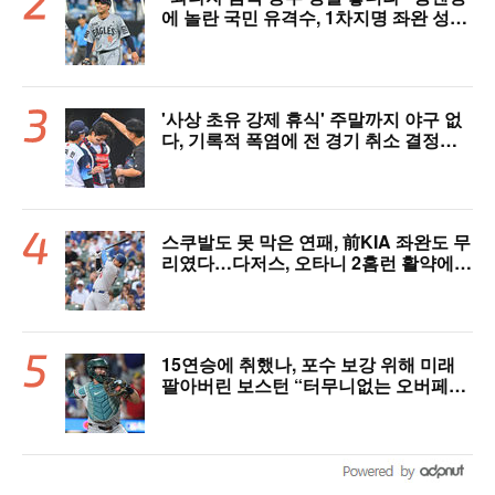
에 놀란 국민 유격수, 1차지명 좌완 성장
세에 대만족 "구위 좋아지고 안정감 생
겼다" [오!쎈 대구]
'사상 초유 강제 휴식' 주말까지 야구 없
다, 기록적 폭염에 전 경기 취소 결정…1
1일부터 오후 7시 개시 [공식발표]
스쿠발도 못 막은 연패, 前KIA 좌완도 무
리였다…다저스, 오타니 2홈런 활약에도
충격의 6연패 수렁 [LAD 리뷰]
15연승에 취했나, 포수 보강 위해 미래
팔아버린 보스턴 “터무니없는 오버페
이” 혹평