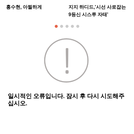
홍수현, 아찔하게
지지 하디드,'시선 사로잡는
9등신 시스루 자태'
모