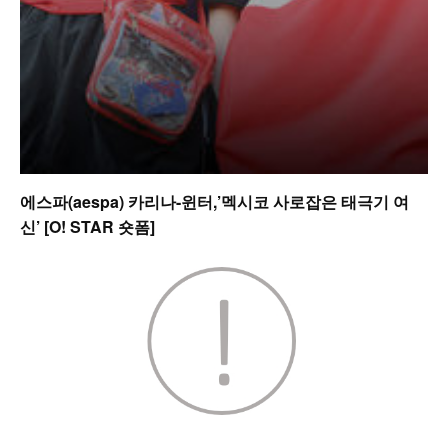
에스파(aespa) 카리나-윈터,’멕시코 사로잡은 태극기 여
신’ [O! STAR 숏폼]