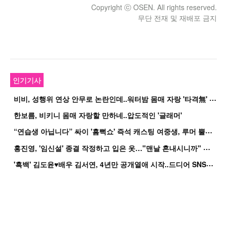
Copyright ⓒ OSEN. All rights reserved.
무단 전재 및 재배포 금지
인기기사
비
비, 성행위 연상 안무로 논란인데..워터밤 몸매 자랑 '타격無' 근황
한보름, 비키니 몸매 자랑할 만하네..압도적인 '글래머'
“
연습생 아닙니다” 싸이 '흠뻑쇼' 즉석 캐스팅 여중생, 루머 뿔났다[Oh!쎈 이...
홍
진영, '임신설' 종결 작정하고 입은 옷…"맨날 혼내시니까" 억울
'
흑백' 김도윤♥배우 김서연, 4년만 공개열애 시작..드디어 SNS에 노출 [핫피...