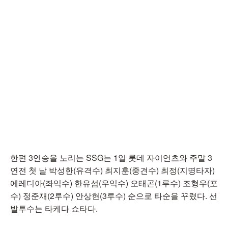
한편 3연승을 노리는 SSG는 1일 롯데 자이언츠와 주말 3
연전 첫 날 박성한(유격수) 최지훈(중견수) 최정(지명타자)
에레디아(좌익수) 한유섬(우익수) 오태곤(1루수) 조형우(포
수) 정준재(2루수) 안상현(3루수) 순으로 타순을 꾸렸다. 선
발투수는 타케다 쇼타다.