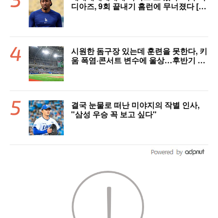
디아즈, 9회 끝내기 홈런에 무너졌다 [L
AD 리뷰]
시원한 돔구장 있는데 훈련을 못한다, 키
움 폭염·콘서트 변수에 울상…후반기 상
승세 이어갈 수 있을까
결국 눈물로 떠난 미야지의 작별 인사,
"삼성 우승 꼭 보고 싶다"