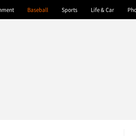
inment
Baseball
Sports
Life & Car
Ph