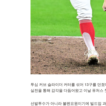
투심 커브 슬라이더 커터를 섞어 13구를 던졌다
실전을 통해 감각을 다듬어왔고 이날 퓨처스 
선발투수가 아니라 불펜요원이기에 빌드업 과정