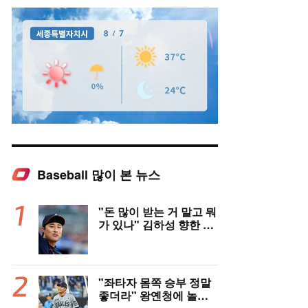
Baseball 많이 본 뉴스
Mute
"돈 많이 받는 거 말고 뭐
가 있나" 김하성 향한 현
지 매체 직격탄…"로스
터 한 자리 낭비" 날선 비
판
"좌타자 몸쪽 승부 정말
좋더라" 왕옌청에 놀란