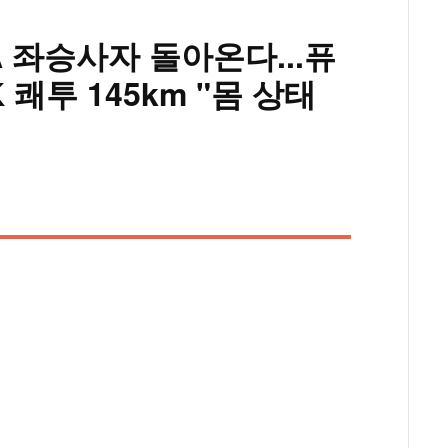
IA 좌승사자 돌아온다...퓨
 쾌투 145km "몸 상태