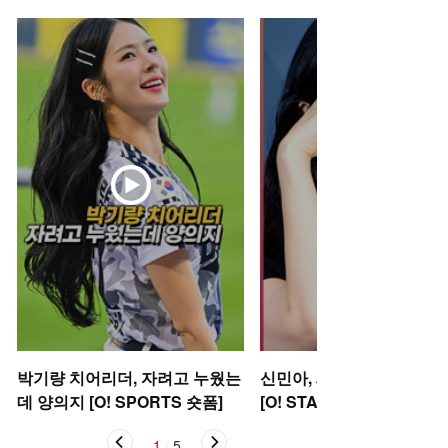
박기량 치어리더, 자려고 누웠는
신민아, 새 신부의 러블리 
데 양의지 [O! SPORTS 숏폼]
[O! STAR 숏폼]
1
/
5