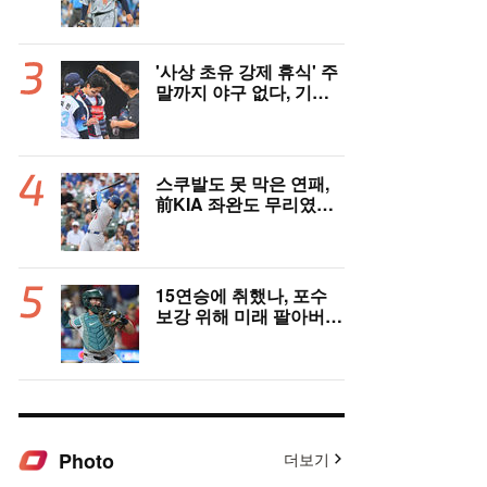
국민 유격수, 1차지명 좌
완 성장세에 대만족 "구
위 좋아지고 안정감 생겼
다" [오!쎈 대구]
'사상 초유 강제 휴식' 주
말까지 야구 없다, 기록
적 폭염에 전 경기 취소
결정…11일부터 오후 7
시 개시 [공식발표]
스쿠발도 못 막은 연패,
前KIA 좌완도 무리였
다…다저스, 오타니 2홈
런 활약에도 충격의 6연
패 수렁 [LAD 리뷰]
15연승에 취했나, 포수
보강 위해 미래 팔아버린
보스턴 “터무니없는 오
버페이” 혹평
Photo
더보기