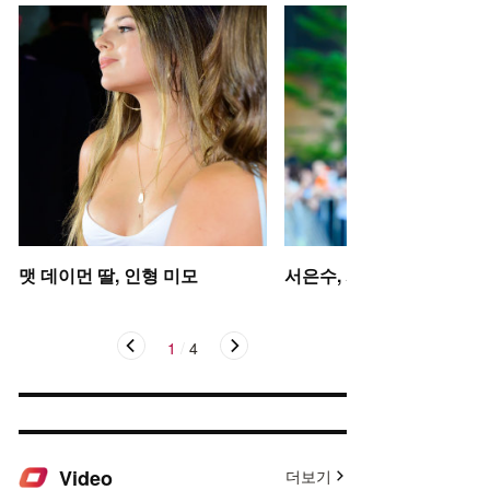
맷 데이먼 딸, 인형 미모
서은수, 사뿐사뿐
1
/
4
Video
더보기