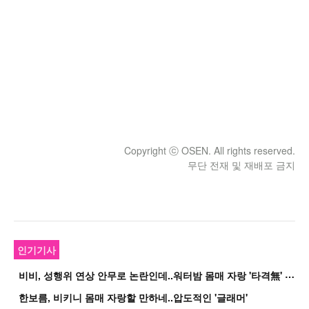
Copyright ⓒ OSEN. All rights reserved.
무단 전재 및 재배포 금지
인기기사
비
비, 성행위 연상 안무로 논란인데..워터밤 몸매 자랑 '타격無' 근황
한보름, 비키니 몸매 자랑할 만하네..압도적인 '글래머'