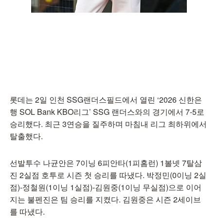
롯데는 2일 인천 SSG랜더스필드에서 열린 ‘2026 신한은
행 SOL Bank KBO리그’ SSG 랜더스와의 경기에서 7-5로
승리했다. 최근 3연승을 질주하며 마침내 리그 최하위에서
탈출했다.
선발투수 나균안은 7이닝 6피안타(1피홈런) 1볼넷 7탈삼
진 2실점 호투로 시즌 첫 승리를 따냈다. 박정민(0이닝 2실
점)-정철원(1이닝 1실점)-김원중(1이닝 무실점)으로 이어
지는 불펜진은 팀 승리를 지켰다. 김원중은 시즌 2세이브
를 따냈다.