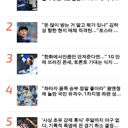
다"
"돈 많이 받는 거 말고 뭐가 있나" 김하
성 향한 현지 매체 직격탄…"로스터 한
자리 낭비" 날선 비판
"한화에서만큼만 던져준다면…" 1G 만
에 쓰러진 폰세, 토론토 기대는 식지 않
았다
"좌타자 몸쪽 승부 정말 좋더라" 왕옌청
에 놀란 국민 유격수, 1차지명 좌완 성장
세에 대만족 "구위 좋아지고 안정감 생
겼다" [오!쎈 대구]
'사상 초유 강제 휴식' 주말까지 야구 없
다, 기록적 폭염에 전 경기 취소 결정…1