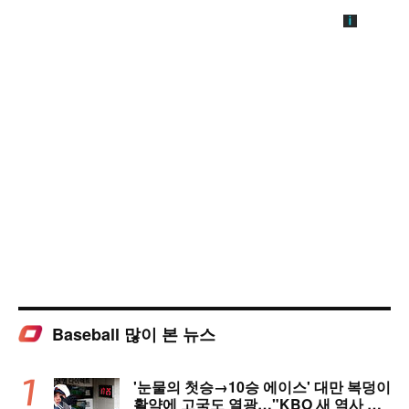
Baseball 많이 본 뉴스
'눈물의 첫승→10승 에이스' 대만 복덩이
활약에 고국도 열광…"KBO 새 역사 썼