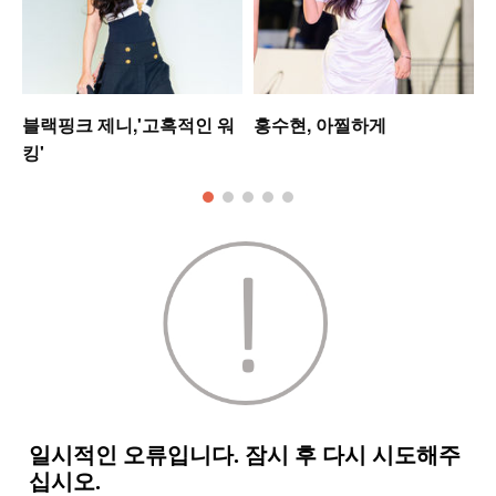
블랙핑크 제니,'고혹적인 워
홍수현, 아찔하게
킹'