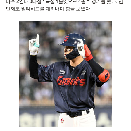
타수 2안타 3타점 1득점 1볼넷으로 4출루 경기를 했다. 전
민재도 멀티히트를 때려내며 힘을 보탰다.