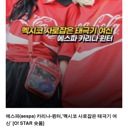
에스파(aespa) 카리나-윈터,’멕시코 사로잡은 태극기 여
신’ [O! STAR 숏폼]