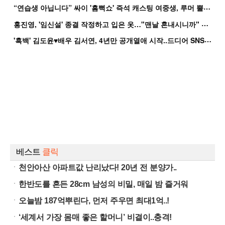
“
연습생 아닙니다” 싸이 '흠뻑쇼' 즉석 캐스팅 여중생, 루머 뿔났다[Oh!쎈 이...
홍
진영, '임신설' 종결 작정하고 입은 옷…"맨날 혼내시니까" 억울
'
흑백' 김도윤♥배우 김서연, 4년만 공개열애 시작..드디어 SNS에 노출 [핫피...