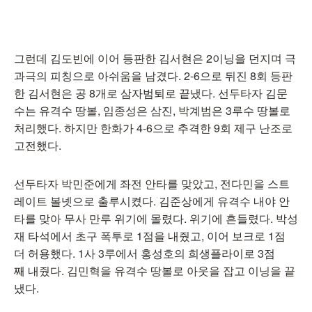
그런데 김도빈에 이어 등판한 김서현은 2이닝을 던지며 극
과극의 피칭으로 아쉬움을 남겼다. 2-6으로 뒤진 8회 등판
한 김서현은 공 8개로 삼자범퇴로 끝냈다. 선두타자 김문
수는 유격수 땅볼, 임종성은 삼진, 박계범은 3루수 땅볼로
처리했다. 하지만 한화가 4-6으로 추격한 9회 제구 난조로
고전했다.
선두타자 박민준에게 좌전 안타를 맞았고, 전다민을 스트
레이트 볼넷으로 출루시켰다. 김준상에게 유격수 내야 안
타를 맞아 무사 만루 위기에 몰렸다. 위기에 흔들렸다. 박성
재 타석에서 초구 폭투로 1점을 내줬고, 이어 보크로 1점
더 허용했다. 1사 3루에서 홍성호의 희생플라이로 3점
째 내줬다. 김민혁을 유격수 땅볼로 아웃을 잡고 이닝을 끝
냈다.