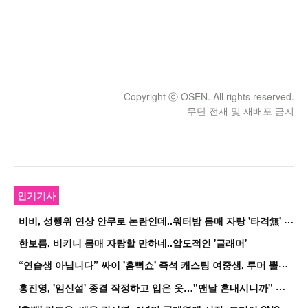
Copyright ⓒ OSEN. All rights reserved.
무단 전재 및 재배포 금지
인기기사
비
비, 성행위 연상 안무로 논란인데..워터밤 몸매 자랑 '타격無' 근황
한보름, 비키니 몸매 자랑할 만하네..압도적인 '글래머'
“
연습생 아닙니다” 싸이 '흠뻑쇼' 즉석 캐스팅 여중생, 루머 뿔났다[Oh!쎈 이...
홍
진영, '임신설' 종결 작정하고 입은 옷…"맨날 혼내시니까" 억울
'
흑백' 김도윤♥배우 김서연, 4년만 공개열애 시작..드디어 SNS에 노출 [핫피...