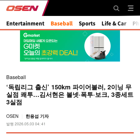
Mute
Entertainment
Baseball
Sports
Life & Car
Ph
Baseball
‘독립리그 출신’ 150km 파이어볼러, 2이닝 무
실점 쾌투…김서현은 볼넷·폭투·보크, 3종세트
3실점
OSEN
한용섭 기자
발행 2026.05.03 04: 41