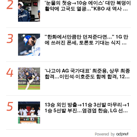
'눈물의 첫승→10승 에이스' 대만 복덩이
활약에 고국도 열광…"KBO 새 역사 썼
다"
"한화에서만큼만 던져준다면…" 1G 만
에 쓰러진 폰세, 토론토 기대는 식지 않
았다
‘나고야 AG 국가대표’ 최준용, 상무 최종
합격…이민석·이호준도 함께 합격, 12월
7일 입대
13승 외인 방출→11승 3선발 마무리→1
1승 5선발 부진…염경엽 한숨, LG 선발
야구 살아날까