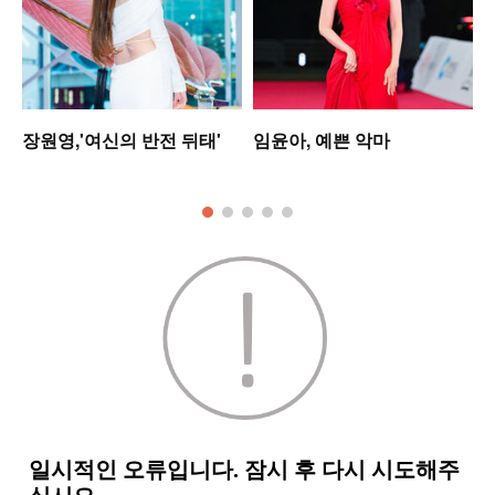
셋
장원영,'여신의 반전 뒤태'
임윤아, 예쁜 악마