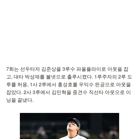
7회는 선두타자 김준상을 3루수 파울플라이로 아웃을 잡
고, 대타 박성재를 볼넷으로 출루시켰다. 1루주자의 2루 도
루를 허용, 1사 2루에서 홍성호를 우익수 뜬공으로 아웃을
잡았다. 2사 3루에서 김민혁을 중견수 직선타 아웃으로 이
닝을 끝냈다.