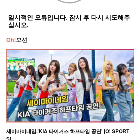
Oh!
모션
세이마이네임,'KIA 타이거즈 하프타임 공연' [O! SPORT
S]